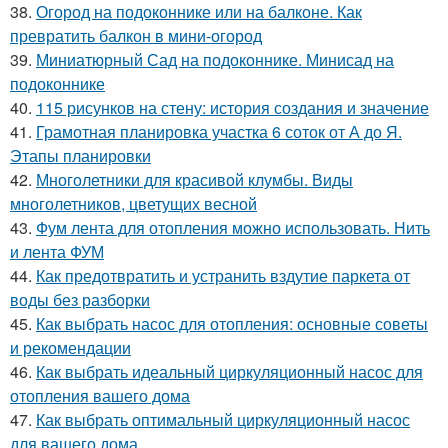
38.
Огород на подоконнике или на балконе. Как
превратить балкон в мини-огород
39.
Миниатюрный Сад на подоконнике. Минисад на
подоконнике
40.
115 рисунков на стену: история создания и значение
41.
Грамотная планировка участка 6 соток от А до Я.
Этапы планировки
42.
Многолетники для красивой клумбы. Виды
многолетников, цветущих весной
43.
Фум лента для отопления можно использовать. Нить
и лента ФУМ
44.
Как предотвратить и устранить вздутие паркета от
воды без разборки
45.
Как выбрать насос для отопления: основные советы
и рекомендации
46.
Как выбрать идеальный циркуляционный насос для
отопления вашего дома
47.
Как выбрать оптимальный циркуляционный насос
для вашего дома