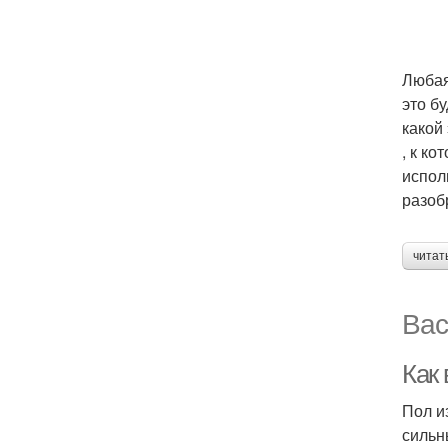
Любая
это б
какой
, к к
испол
разоб
читат
Вас
Как
Пол и
сильн