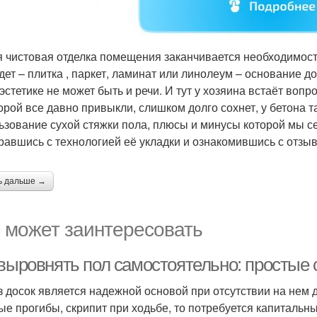
 чистовая отделка помещения заканчивается необходимост
удет – плитка , паркет, ламинат или линолеум – основание 
 эстетике не может быть и речи. И тут у хозяина встаёт во
оторой все давно привыкли, слишком долго сохнет, у бетон
ьзование сухой стяжки пола, плюсы и минусы которой мы с
равшись с технологией её укладки и ознакомившись с отзыв
ь дальше →
 может заинтересовать
 выровнять пол самостоятельно: простые
з досок является надежной основой при отсутствии на нем
ые прогибы, скрипит при ходьбе, то потребуется капитальны