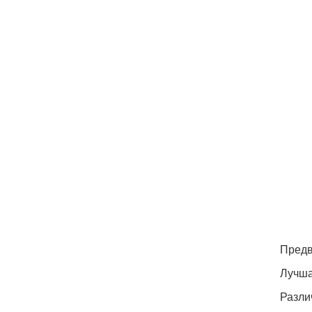
Предв
Лучша
Разли