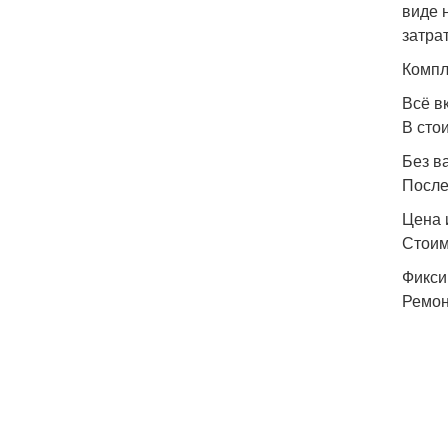
виде 
затра
Компл
Всё в
В сто
Без в
После
Цена 
Стоим
Фикси
Ремон