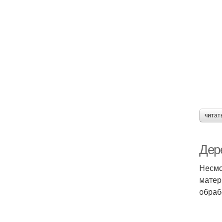
читат
Дере
Несмо
матер
обраб