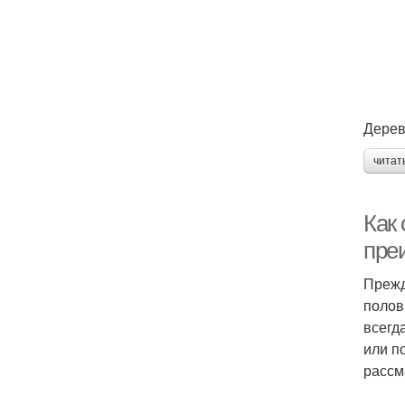
Дерев
читат
Как 
пре
Прежд
полов
всегд
или п
рассм