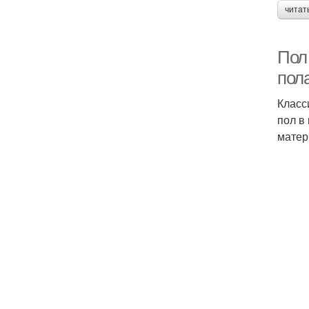
читат
Пол 
пол
Класс
пол в
матер