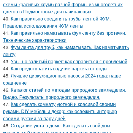
схемы красивых клумб разной формы из многолетних
цветов в Подмосковье для начинающих
40.
Как правильно соединять трубы лентой ФУМ.
Правила использования ФУМ ленты
41.
Как правильно наматывать фум-ленту без протечки.
Технические характеристики
42.
Фум лента для труб, как наматывать. Как наматывать
ленту
43.
Увы, но залитый паркет: как справиться с проблемой
44.
Как предотвратить вздутие паркета от воды
45.
Лучшие циркуляционные насосы 2024 года: наше
сравнение
46.
Каталог статей по методам природного земледелия.
Видео. Результаты природного земледелия.
47.
Как сделать комнату уютной и красивой своими
руками. DIY мебель и декор: как освежить интерьер
своими руками за пару дней
48.
Создание уюта в доме. Как сделать свой дом
красивым: 9 простых советов для создания уюта