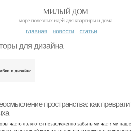
МИЛЫЙ ДОМ
море полезных идей для квартиры и дома
главная
новости
статьи
торы для дизайна
ибки в дизайне
еосмысление пространства: как превратит
ыха
оры часто являются незаслуженно забытыми частями нашего
ещаться из одной комнаты в другую, и редко кто задумывает