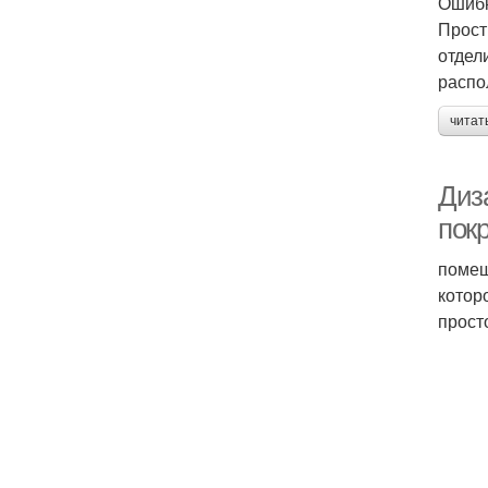
Ошибк
Прост
отдел
распо
читат
Диз
пок
помещ
котор
прост