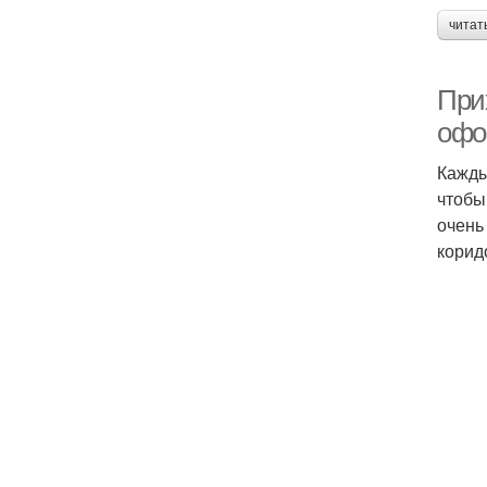
читат
При
офо
Кажды
чтобы
очень
корид