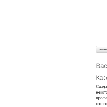
читат
Вас
Как
Созда
некот
профе
котор