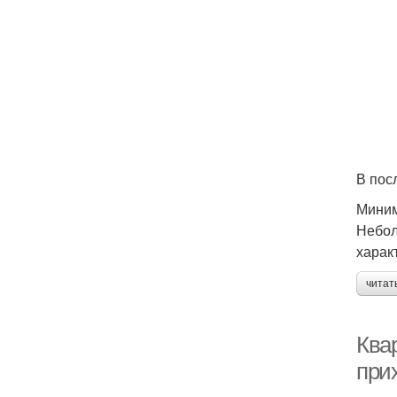
В пос
Мини
Небол
харак
читат
Ква
при