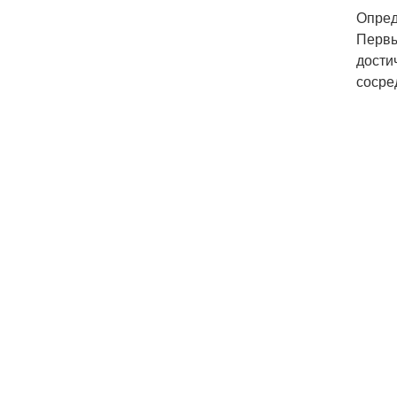
Опред
Первы
дости
сосре