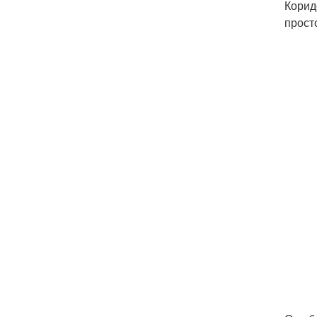
Корид
прост