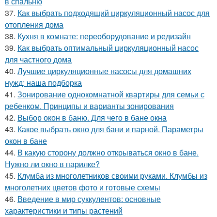
в спальню
37.
Как выбрать подходящий циркуляционный насос для
отопления дома
38.
Кухня в комнате: переоборудование и редизайн
39.
Как выбрать оптимальный циркуляционный насос
для частного дома
40.
Лучшие циркуляционные насосы для домашних
нужд: наша подборка
41.
Зонирование однокомнатной квартиры для семьи с
ребенком. Принципы и варианты зонирования
42.
Выбор окон в баню. Для чего в бане окна
43.
Какое выбрать окно для бани и парной. Параметры
окон в бане
44.
В какую сторону должно открываться окно в бане.
Нужно ли окно в парилке?
45.
Клумба из многолетников своими руками. Клумбы из
многолетних цветов фото и готовые схемы
46.
Введение в мир суккулентов: основные
характеристики и типы растений