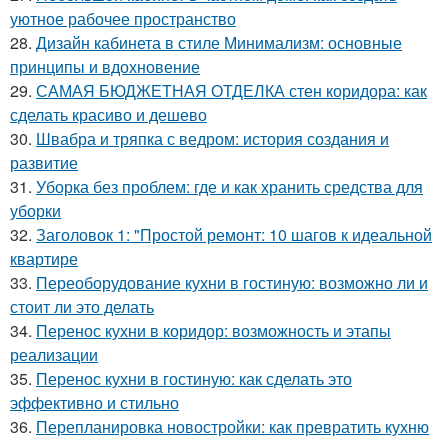
уютное рабочее пространство
28.
Дизайн кабинета в стиле Минимализм: основные
принципы и вдохновение
29.
САМАЯ БЮДЖЕТНАЯ ОТДЕЛКА стен коридора: как
сделать красиво и дешево
30.
Швабра и тряпка с ведром: история создания и
развитие
31.
Уборка без проблем: где и как хранить средства для
уборки
32.
Заголовок 1: "Простой ремонт: 10 шагов к идеальной
квартире
33.
Переоборудование кухни в гостиную: возможно ли и
стоит ли это делать
34.
Перенос кухни в коридор: возможность и этапы
реализации
35.
Перенос кухни в гостиную: как сделать это
эффективно и стильно
36.
Перепланировка новостройки: как превратить кухню