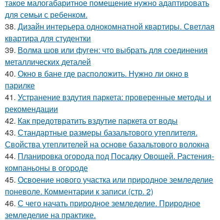
такое малогабаритное помещение нужно адаптировать
для семьи с ребенком.
38.
Дизайн интерьера однокомнатной квартиры. Светлая
квартира для студентки
39.
Волма шов или фуген: что выбрать для соединения
металлических деталей
40.
Окно в бане где расположить. Нужно ли окно в
парилке
41.
Устранение вздутия паркета: проверенные методы и
рекомендации
42.
Как предотвратить вздутие паркета от воды
43.
Стандартные размеры базальтового утеплителя.
Свойства утеплителей на основе базальтового волокна
44.
Планировка огорода под Посадку Овощей. Растения-
компаньоны в огороде
45.
Освоение нового участка или природное земледелие
поневоле. Комментарии к записи (стр. 2)
46.
С чего начать природное земледелие. Природное
земледелие на практике.