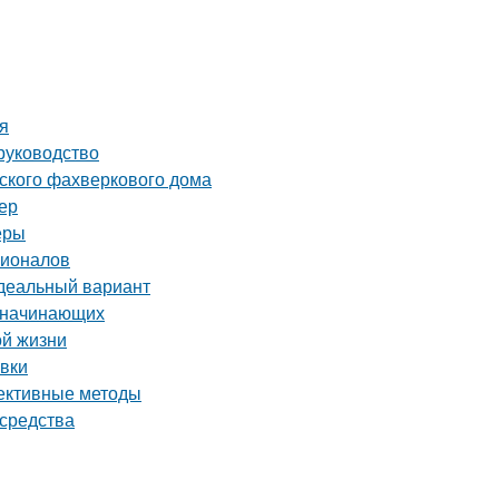
ия
руководство
зского фахверкового дома
ер
еры
сионалов
идеальный вариант
я начинающих
ой жизни
овки
фективные методы
 средства