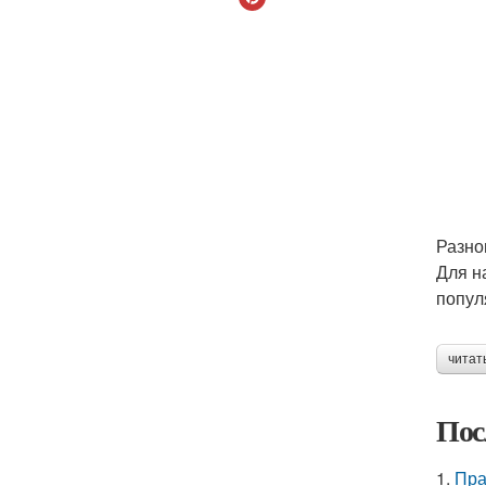
Разно
Для н
попул
читат
Пос
1.
Пра