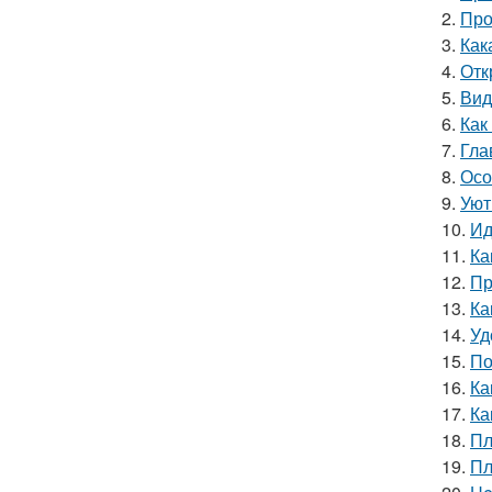
2.
Про
3.
Как
4.
Отк
5.
Вид
6.
Как
7.
Гла
8.
Осо
9.
Уют
10.
Ид
11.
Ка
12.
Пр
13.
Ка
14.
Уд
15.
По
16.
Ка
17.
Ка
18.
Пл
19.
Пл