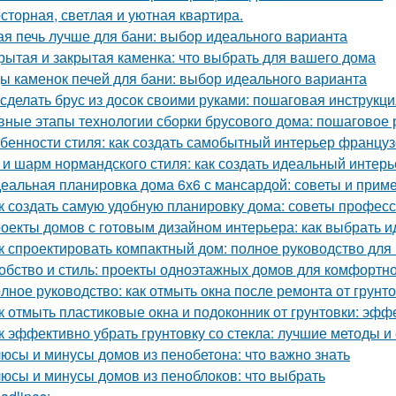
сторная, светлая и уютная квартира.
ая печь лучше для бани: выбор идеального варианта
рытая и закрытая каменка: что выбрать для вашего дома
ы каменок печей для бани: выбор идеального варианта
 сделать брус из досок своими руками: пошаговая инструкц
вные этапы технологии сборки брусового дома: пошаговое 
бенности стиля: как создать самобытный интерьер францу
 и шарм нормандского стиля: как создать идеальный интерь
еальная планировка дома 6х6 с мансардой: советы и прим
к создать самую удобную планировку дома: советы профес
оекты домов с готовым дизайном интерьера: как выбрать 
к спроектировать компактный дом: полное руководство дл
обство и стиль: проекты одноэтажных домов для комфортн
лное руководство: как отмыть окна после ремонта от грунт
к отмыть пластиковые окна и подоконник от грунтовки: эф
к эффективно убрать грунтовку со стекла: лучшие методы и
юсы и минусы домов из пенобетона: что важно знать
юсы и минусы домов из пеноблоков: что выбрать