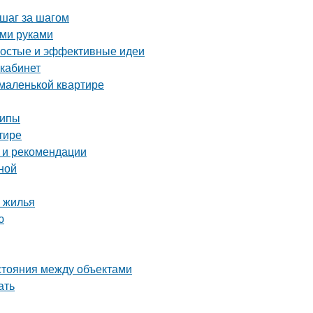
 шаг за шагом
ими руками
ростые и эффективные идеи
 кабинет
 маленькой квартире
ципы
тире
 и рекомендации
ной
 жилья
ю
сстояния между объектами
ать