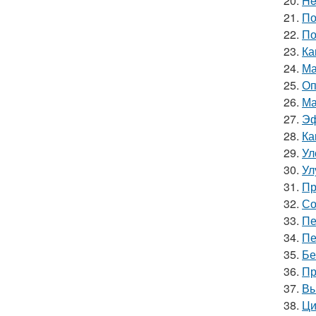
20.
He
21.
По
22.
По
23.
Ка
24.
Ма
25.
Оп
26.
Ма
27.
Эф
28.
Ка
29.
Ул
30.
Ул
31.
Пр
32.
Со
33.
Пе
34.
Пе
35.
Бе
36.
Пр
37.
Вы
38.
Ци