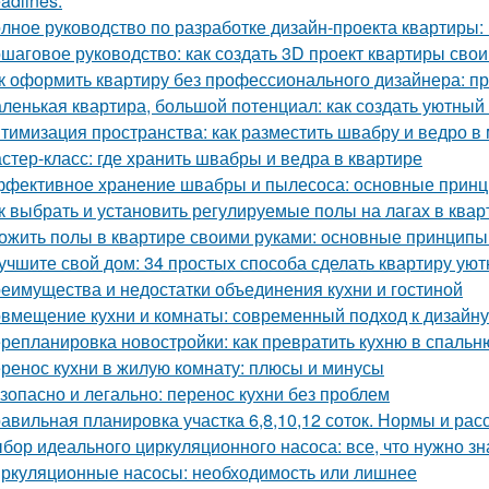
adlines:
лное руководство по разработке дизайн-проекта квартиры:
шаговое руководство: как создать 3D проект квартиры сво
к оформить квартиру без профессионального дизайнера: п
ленькая квартира, большой потенциал: как создать уютный
тимизация пространства: как разместить швабру и ведро в
стер-класс: где хранить швабры и ведра в квартире
фективное хранение швабры и пылесоса: основные прин
к выбрать и установить регулируемые полы на лагах в квар
ожить полы в квартире своими руками: основные принципы
учшите свой дом: 34 простых способа сделать квартиру уют
еимущества и недостатки объединения кухни и гостиной
вмещение кухни и комнаты: современный подход к дизайну
репланировка новостройки: как превратить кухню в спальн
ренос кухни в жилую комнату: плюсы и минусы
зопасно и легально: перенос кухни без проблем
авильная планировка участка 6,8,10,12 соток. Нормы и ра
бор идеального циркуляционного насоса: все, что нужно зн
ркуляционные насосы: необходимость или лишнее