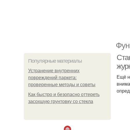
Фун
Ста
Популярные материалы
жур
Устранение внутренних
Ещё н
повреждений паркета:
внима
проверенные методы и советы
опред
Как быстро и безопасно оттереть
засохшую грунтовку со стекла