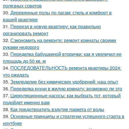
полезных советов
30.
Деревянные полы по лагам: стиль и комфорт в
вашей квартире
31.
Переезд в новую квартиру: как правильно
организовать ремонт
32.
Сэкономить на ремонте: ремонт комнаты своими
руками недорого
33.
Переделка бабушкиной вторички: как я увеличил ее
площадь до 50 кв. м
34.
ПОСЛЕДОВАТЕЛЬНОСТЬ ремонта квартиры 2024:
что ожидать
35.
Земледелие без химических удобрений: наш опыт
36.
Переделка кухни в жилую комнату: возможно ли это
37.
Циркуляционные насосы: как выбрать тот, который
подойдет именно вам
38.
Как предотвратить вздутие паркета от воды
39.
Основные принципы и стратегии успешного старта в
ноутбуке