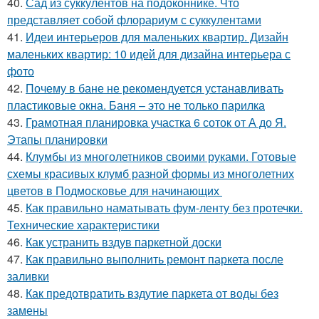
40.
Сад из суккулентов на подоконнике. Что
представляет собой флорариум с суккулентами
41.
Идеи интерьеров для маленьких квартир. Дизайн
маленьких квартир: 10 идей для дизайна интерьера с
фото
42.
Почему в бане не рекомендуется устанавливать
пластиковые окна. Баня – это не только парилка
43.
Грамотная планировка участка 6 соток от А до Я.
Этапы планировки
44.
Клумбы из многолетников своими руками. Готовые
схемы красивых клумб разной формы из многолетних
цветов в Подмосковье для начинающих
45.
Как правильно наматывать фум-ленту без протечки.
Технические характеристики
46.
Как устранить вздув паркетной доски
47.
Как правильно выполнить ремонт паркета после
заливки
48.
Как предотвратить вздутие паркета от воды без
замены