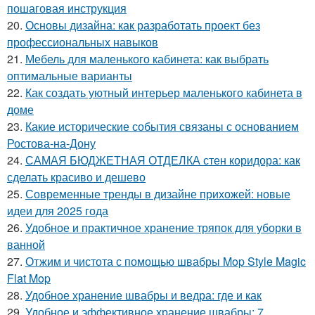
пошаговая инструкция
20.
Основы дизайна: как разработать проект без
профессиональных навыков
21.
Мебель для маленького кабинета: как выбрать
оптимальные варианты
22.
Как создать уютный интерьер маленького кабинета в
доме
23.
Какие исторические события связаны с основанием
Ростова-на-Дону
24.
САМАЯ БЮДЖЕТНАЯ ОТДЕЛКА стен коридора: как
сделать красиво и дешево
25.
Современные тренды в дизайне прихожей: новые
идеи для 2025 года
26.
Удобное и практичное хранение тряпок для уборки в
ванной
27.
Отжим и чистота с помощью швабры Mop Style Magic
Flat Mop
28.
Удобное хранение швабры и ведра: где и как
29.
Удобное и эффективное хранение швабры: 7