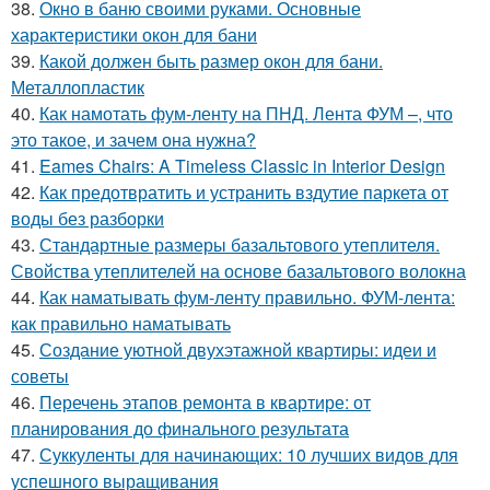
38.
Окно в баню своими руками. Основные
характеристики окон для бани
39.
Какой должен быть размер окон для бани.
Металлопластик
40.
Как намотать фум-ленту на ПНД. Лента ФУМ –, что
это такое, и зачем она нужна?
41.
Eames Chairs: A Timeless Classic in Interior Design
42.
Как предотвратить и устранить вздутие паркета от
воды без разборки
43.
Стандартные размеры базальтового утеплителя.
Свойства утеплителей на основе базальтового волокна
44.
Как наматывать фум-ленту правильно. ФУМ-лента:
как правильно наматывать
45.
Создание уютной двухэтажной квартиры: идеи и
советы
46.
Перечень этапов ремонта в квартире: от
планирования до финального результата
47.
Суккуленты для начинающих: 10 лучших видов для
успешного выращивания