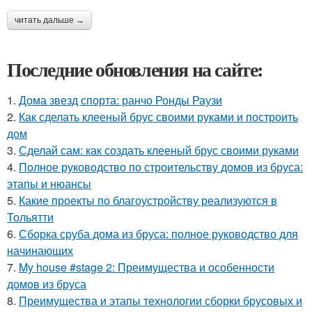
читать дальше →
Последние обновления на сайте:
1.
Дома звезд спорта: ранчо Ронды Раузи
2.
Как сделать клееный брус своими руками и построить
дом
3.
Сделай сам: как создать клееный брус своими руками
4.
Полное руководство по строительству домов из бруса:
этапы и нюансы
5.
Какие проекты по благоустройству реализуются в
Тольятти
6.
Сборка сруба дома из бруса: полное руководство для
начинающих
7.
My house #stage 2: Преимущества и особенности
домов из бруса
8.
Преимущества и этапы технологии сборки брусовых и