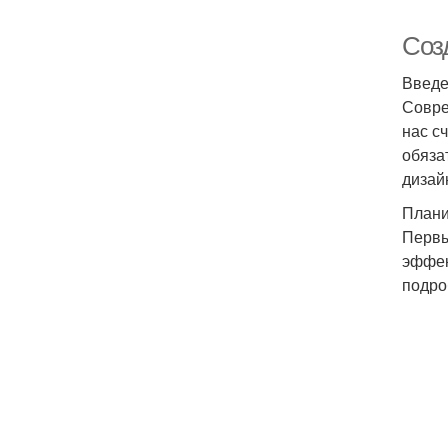
Соз
Введ
Совре
нас с
обяза
дизай
Плани
Первы
эффек
подро