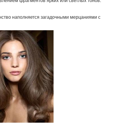
лением фрагментов ярких или светлых тонов.
нство наполняется загадочными мерцаниями с