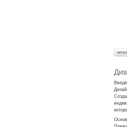
читат
Диз
Введ
Дизай
Созда
индив
котор
Основ
Прежд