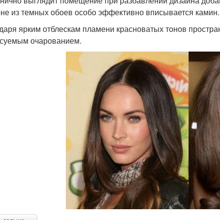
нично выглядит помещение при разбавлении дизайна добав
не из темных обоев особо эффективно вписывается камин.
даря ярким отблескам пламени красноватых тонов простра
суемым очарованием.