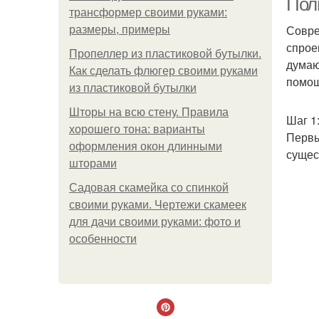
Пол
трансформер своими руками:
Совре
размеры, примеры
спрое
Пропеллер из пластиковой бутылки.
думаю
Как сделать флюгер своими руками
помощ
из пластиковой бутылки
Шторы на всю стену. Правила
Шаг 1
хорошего тона: варианты
Первы
оформления окон длинными
сущес
шторами
Садовая скамейка со спинкой
своими руками. Чертежи скамеек
для дачи своими руками: фото и
особенности