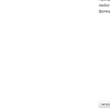
любог
функц
читат