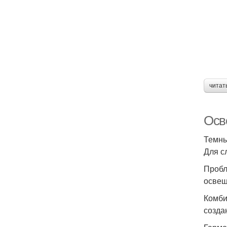
читат
Осв
Темны
Для с
Пробл
освещ
Комби
созда