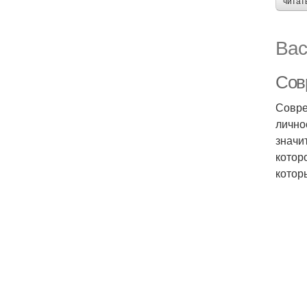
читат
Вас
Сов
Совре
лично
значи
котор
котор