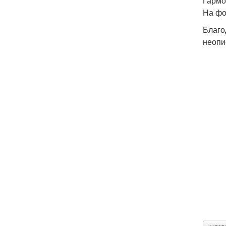
Гармо
На фо
Благо
неопи