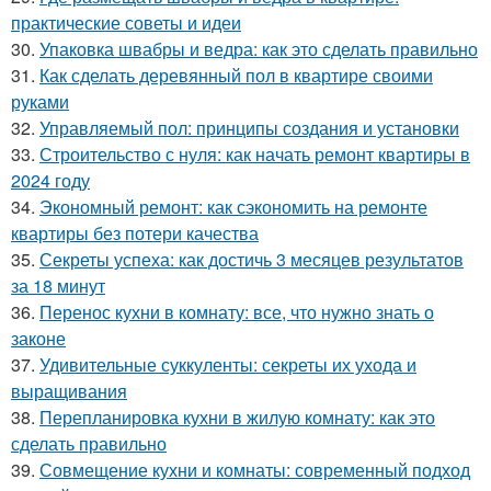
практические советы и идеи
30.
Упаковка швабры и ведра: как это сделать правильно
31.
Как сделать деревянный пол в квартире своими
руками
32.
Управляемый пол: принципы создания и установки
33.
Строительство с нуля: как начать ремонт квартиры в
2024 году
34.
Экономный ремонт: как сэкономить на ремонте
квартиры без потери качества
35.
Секреты успеха: как достичь 3 месяцев результатов
за 18 минут
36.
Перенос кухни в комнату: все, что нужно знать о
законе
37.
Удивительные суккуленты: секреты их ухода и
выращивания
38.
Перепланировка кухни в жилую комнату: как это
сделать правильно
39.
Совмещение кухни и комнаты: современный подход