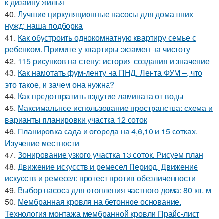
к дизайну жилья
40.
Лучшие циркуляционные насосы для домашних
нужд: наша подборка
41.
Как обустроить однокомнатную квартиру семье с
ребенком. Примите у квартиры экзамен на чистоту
42.
115 рисунков на стену: история создания и значение
43.
Как намотать фум-ленту на ПНД. Лента ФУМ –, что
это такое, и зачем она нужна?
44.
Как предотвратить вздутие ламината от воды
45.
Максимальное использование пространства: схема и
варианты планировки участка 12 соток
46.
Планировка сада и огорода на 4,6,10 и 15 сотках.
Изучение местности
47.
Зонирование узкого участка 13 соток. Рисуем план
48.
Движение искусств и ремесел Период. Движение
искусств и ремесел: протест против обезличенности
49.
Выбор насоса для отопления частного дома: 80 кв. м
50.
Мембранная кровля на бетонное основание.
Технология монтажа мембранной кровли Прайс-лист