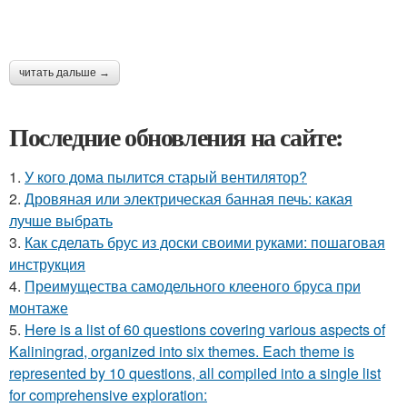
читать дальше →
Последние обновления на сайте:
1.
У кого дома пылитcя cтарый вентилятор?
2.
Дровяная или электрическая банная печь: какая
лучше выбрать
3.
Как сделать брус из доски своими руками: пошаговая
инструкция
4.
Преимущества самодельного клееного бруса при
монтаже
5.
Here is a list of 60 questions covering various aspects of
Kaliningrad, organized into six themes. Each theme is
represented by 10 questions, all compiled into a single list
for comprehensive exploration: