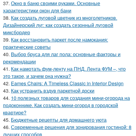
37.
Окно в баню своими руками. Основные
характеристики окон для бани
38.
Как создать луговой цветник из многолетников.
Дизайнерский луг: как создать сезонный луговой
миксбордер
39.
Как восстановить паркет после намокания:
практические советы
40.
Выбор бруса для лаг пола: основные факторы и
рекомендации
41.
Как намотать фум-ленту на ПНД. Лента ФУМ –, что
это такое, и зачем она нужна?
42.
Eames Chairs: A Timeless Classic in Interior Design
43.
Как устранить вздув паркетной доски
44.
10 полезных товаров для создания мини-огорода на
подоконнике. Как создать мини-огород в городской
квартире?
45.
Бюджетные рецепты для домашнего уюта
46.
Современные решения для зонирования гостиной: 8
лучших способов