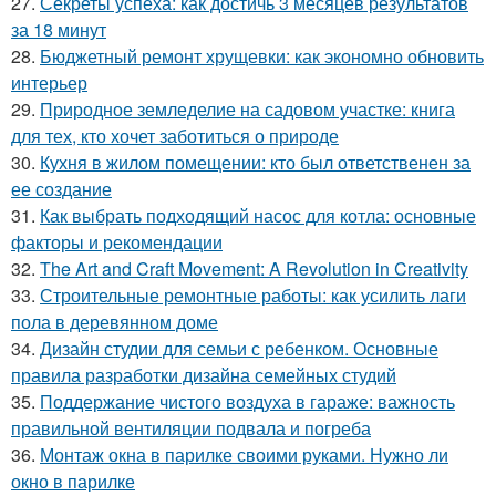
27.
Секреты успеха: как достичь 3 месяцев результатов
за 18 минут
28.
Бюджетный ремонт хрущевки: как экономно обновить
интерьер
29.
Природное земледелие на садовом участке: книга
для тех, кто хочет заботиться о природе
30.
Кухня в жилом помещении: кто был ответственен за
ее создание
31.
Как выбрать подходящий насос для котла: основные
факторы и рекомендации
32.
The Art and Craft Movement: A Revolution in Creativity
33.
Строительные ремонтные работы: как усилить лаги
пола в деревянном доме
34.
Дизайн студии для семьи с ребенком. Основные
правила разработки дизайна семейных студий
35.
Поддержание чистого воздуха в гараже: важность
правильной вентиляции подвала и погреба
36.
Монтаж окна в парилке своими руками. Нужно ли
окно в парилке