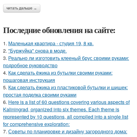
читать дальше →
Последние обновления на сайте:
1.
Маленькая квартира - студия 19, 8 кв.
2.
"Буржуйка" cнова в моде.
3.
Реально ли изготовить клееный брус своими руками:
подробное руководство
4.
Как сделать ёжика из бутылки своими руками:
пошаговая инструкция
5.
Как сделать ёжика из пластиковой бутылки и шишек:
простая поделка своими руками
6.
Here is a list of 60 questions covering various aspects of
Kaliningrad, organized into six themes. Each theme is
represented by 10 questions, all compiled into a single list
for comprehensive exploration:
7.
Советы по планировке и дизайну загородного дома: