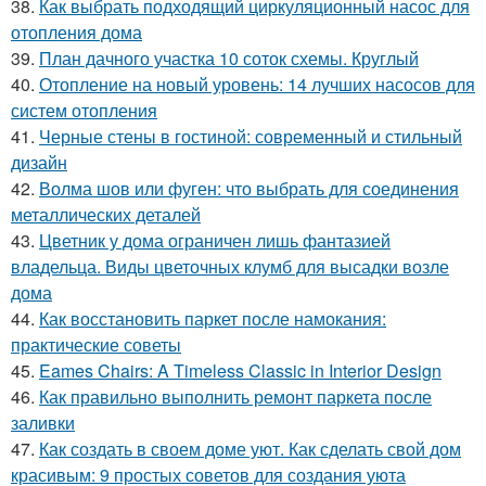
38.
Как выбрать подходящий циркуляционный насос для
отопления дома
39.
План дачного участка 10 соток схемы. Круглый
40.
Отопление на новый уровень: 14 лучших насосов для
систем отопления
41.
Черные стены в гостиной: современный и стильный
дизайн
42.
Волма шов или фуген: что выбрать для соединения
металлических деталей
43.
Цветник у дома ограничен лишь фантазией
владельца. Виды цветочных клумб для высадки возле
дома
44.
Как восстановить паркет после намокания:
практические советы
45.
Eames Chairs: A Timeless Classic in Interior Design
46.
Как правильно выполнить ремонт паркета после
заливки
47.
Как создать в своем доме уют. Как сделать свой дом
красивым: 9 простых советов для создания уюта