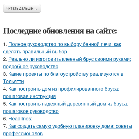
читать дальше →
Последние обновления на сайте:
1.
Полное руководство по выбору банной печи: как
сделать правильный выбор
2.
Реально ли изготовить клееный брус своими руками:
подробное руководство
3.
Какие проекты по благоустройству реализуются в
Тольятти
4.
Как построить дом из профилированного бруса:
пошаговая инструкция
5.
Как построить надежный деревянный дом из бруса:
пошаговое руководство
6.
Headlines:
7.
Как создать самую удобную планировку дома: советы
профессионалов