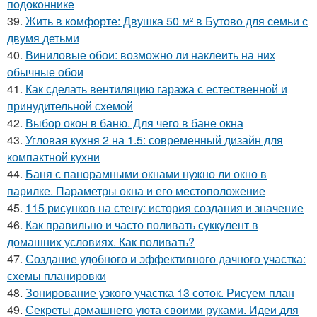
подоконнике
39.
Жить в комфорте: Двушка 50 м² в Бутово для семьи с
двумя детьми
40.
Виниловые обои: возможно ли наклеить на них
обычные обои
41.
Как сделать вентиляцию гаража с естественной и
принудительной схемой
42.
Выбор окон в баню. Для чего в бане окна
43.
Угловая кухня 2 на 1.5: современный дизайн для
компактной кухни
44.
Баня с панорамными окнами нужно ли окно в
парилке. Параметры окна и его местоположение
45.
115 рисунков на стену: история создания и значение
46.
Как правильно и часто поливать суккулент в
домашних условиях. Как поливать?
47.
Создание удобного и эффективного дачного участка:
схемы планировки
48.
Зонирование узкого участка 13 соток. Рисуем план
49.
Секреты домашнего уюта своими руками. Идеи для