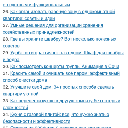
его уютным и функциональным
26.
Как организовать рабочую зону в однокомнатной
квартире: советы и идеи
27.
Умные решения для организации хранения
хозяйственных принадлежностей
28.
Где вы храните швабру? Вот несколько полезных
советов
29.
Удобство и практичность в одном: Шкаф для швабры
и ведра
30.
Как посмотреть концерты группы Анимация в Сочи
31.
Красить самой и очищать всё паром: эффективный
способ очистки дома
32.
Улучшите свой дом: 34 простых способа сделать
квартиру уютной
33.
Как перенести кухню в другую комнату без потерь и
сложностей
34.
Кухня с газовой плитой: все, что нужно знать о
безопасности и эффективности
35.
Отопление 2024: топ-3 насосов для домашнего