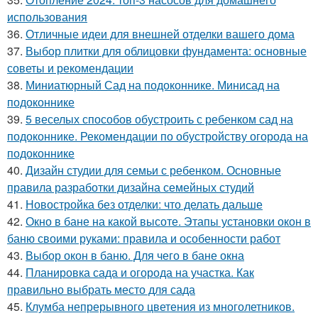
использования
36.
Отличные идеи для внешней отделки вашего дома
37.
Выбор плитки для облицовки фундамента: основные
советы и рекомендации
38.
Миниатюрный Сад на подоконнике. Минисад на
подоконнике
39.
5 веселых способов обустроить с ребенком сад на
подоконнике. Рекомендации по обустройству огорода на
подоконнике
40.
Дизайн студии для семьи с ребенком. Основные
правила разработки дизайна семейных студий
41.
Новостройка без отделки: что делать дальше
42.
Окно в бане на какой высоте. Этапы установки окон в
баню своими руками: правила и особенности работ
43.
Выбор окон в баню. Для чего в бане окна
44.
Планировка сада и огорода на участка. Как
правильно выбрать место для сада
45.
Клумба непрерывного цветения из многолетников.