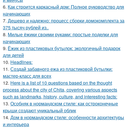
6.
Как строится каркасный дом: Полное руководство для
начинающих
7.
Дешево и надежно: процесс сборки домокомплекта за
375 тысяч рублей из..
8.
Милые ёжики своими руками: простые поделки для
начинающих
9.
Ёжик из пластиковых бутылок: экологичный подарок
для детей
10.
Headlines:
11.
Создай забавного ежа из пластиковой бутылки:
мастер-класс для всех
12.
Here is a list of 10 questions based on the thought
process about the city of Chita, covering various aspects
such as landmarks, history, culture, and interesting facts:
13.
Особняк в нормандском стиле: как остроконечные
крыши создают уникальный облик
14.
Дом в нормандском стиле: особенности архитектуры
и интерьера