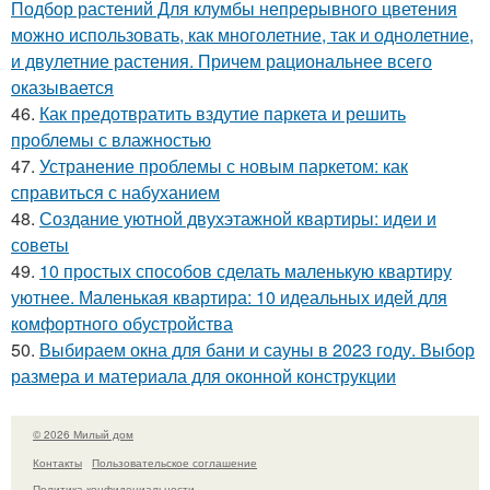
Подбор растений Для клумбы непрерывного цветения
можно использовать, как многолетние, так и однолетние,
и двулетние растения. Причем рациональнее всего
оказывается
46.
Как предотвратить вздутие паркета и решить
проблемы с влажностью
47.
Устранение проблемы с новым паркетом: как
справиться с набуханием
48.
Создание уютной двухэтажной квартиры: идеи и
советы
49.
10 простых способов сделать маленькую квартиру
уютнее. Маленькая квартира: 10 идеальных идей для
комфортного обустройства
50.
Выбираем окна для бани и сауны в 2023 году. Выбор
размера и материала для оконной конструкции
© 2026 Милый дом
Контакты
Пользовательское соглашение
Политика конфидециальности