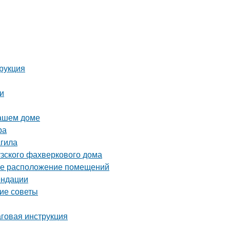
трукция
ки
вашем доме
ра
гила
узского фахверкового дома
ное расположение помещений
ендации
кие советы
аговая инструкция