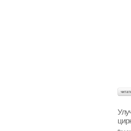
читат
Улу
цир