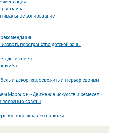
екомендации
мир дизайна
Оптимальное зонирование
и рекомендации
низовать пространство детской зоны
етоды и советы
я клумба
бель и декор: как освежить интерьер своими
ьям Моррис и «Движение искусств и ремесел»
 и полезные советы
еревянного окна для парилки