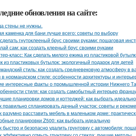
ледние обновления на сайте:
да стены не нужны.
ая каменка для бани лучше всего: советы по выбору
 сделать гнутоклееный брус своими руками: пошаговая инс
лай сам: как создать клееный брус своими руками
тер-класс: Как сделать милого ежика из пластиковой бутыл
к из пластиковых бутылок: экологичный подарок для детей
мандский стиль: как создать средневековую атмосферу в 
 в нормандском стиле: особенности архитектуры и интерье
ие интересные факты о промышленной истории Нижнего Та
обенности стиля: как создать самобытный интерьер франц
чшие планировки домов и коттеджей: как выбрать идеаль
к правильно спланировать дачный участок: советы и реком
к разумно расставить мебель в маленьком доме: практичес
обные планировки Z500: как выбрать идеальную
к быстро и безопасно удалить грунтовку с автомобиля: пош
к эффективно отмыть грунтовку со стекла: лучшие методы