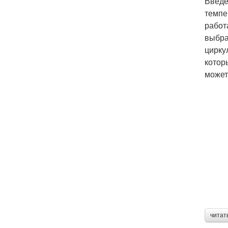
Введе
темпе
работ
выбра
цирку
котор
может
читат