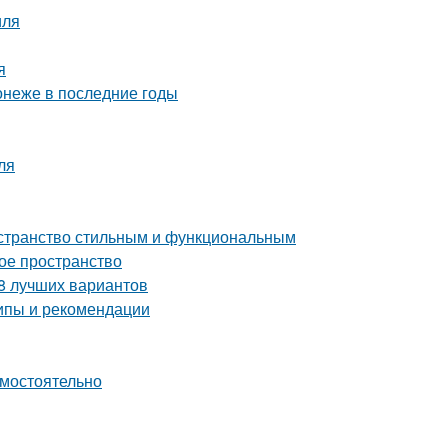
иля
я
онеже в последние годы
ля
остранство стильным и функциональным
ое пространство
 8 лучших вариантов
ипы и рекомендации
амостоятельно