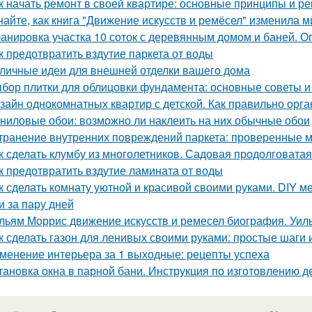
к начать ремонт в своей квартире: основные принципы и р
найте, как книга "Движение искусств и ремёсел" изменила 
анировка участка 10 соток с деревянным домом и баней. 
к предотвратить вздутие паркета от воды
личные идеи для внешней отделки вашего дома
бор плитки для облицовки фундамента: основные советы 
зайн однокомнатных квартир с детской. Как правильно орга
ниловые обои: возможно ли наклеить на них обычные обои
транение внутренних повреждений паркета: проверенные м
к сделать клумбу из многолетников. Садовая продолговата
к предотвратить вздутие ламината от воды
к сделать комнату уютной и красивой своими руками. DIY ме
и за пару дней
льям Моррис движение искусств и ремесел биография. Уил
к сделать газон для ленивых своими руками: простые шаги
менение интерьера за 1 выходные: рецепты успеха
тановка окна в парной бани. Инструкция по изготовлению д