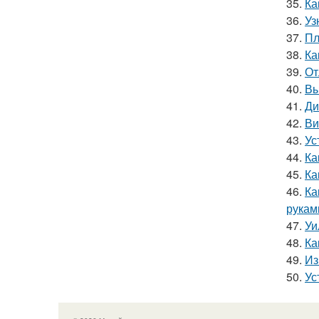
35.
Ка
36.
Уз
37.
Пл
38.
Ка
39.
От
40.
Вы
41.
Ди
42.
Ви
43.
Ус
44.
Ка
45.
Ка
46.
Ка
рукам
47.
Уи
48.
Ка
49.
Из
50.
Ус