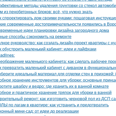
фективные методы удаления грунтовки со стекол автомоб
м из пенобетонных блоков: всё, что нужно знать
к спроектировать дом своими руками: пошаговая инструкци
кие современные достопримечательности появились в Вор
временные идеи планировки дизайна загородного дома
ные способы сэкономить на ремонте
лное руководство: как создать дизайн-проект квартиры с ну
к обустроить маленький кабинет: идеи и лайфхаки
adlines:
еображение маленького кабинета: как сделать рабочее пр
к превратить маленький кабинет с диваном в функциональн
берите идеальный материал для отделки стен в прихожей:
обное хранение инструментов для уборки: основные принц
ротите швабру и ведро: где хранить их в ванной комнате
обное и практичное хранение тряпок для уборки в ванной
роительный ремонт: как изготовить черновой пол из ДСП с
ЛЫ по лагам в квартире: как устранить и предотвратить
хонный мини-сад: от идеи до реализации