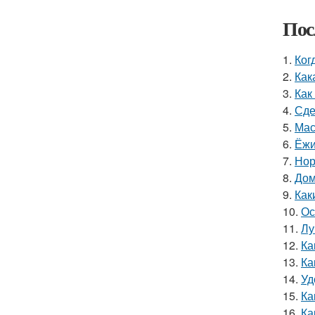
Пос
1.
Ког
2.
Как
3.
Как
4.
Сде
5.
Мас
6.
Ёжи
7.
Нор
8.
Дом
9.
Как
10.
Ос
11.
Лу
12.
Ка
13.
Ка
14.
Уд
15.
Ка
16.
Ка