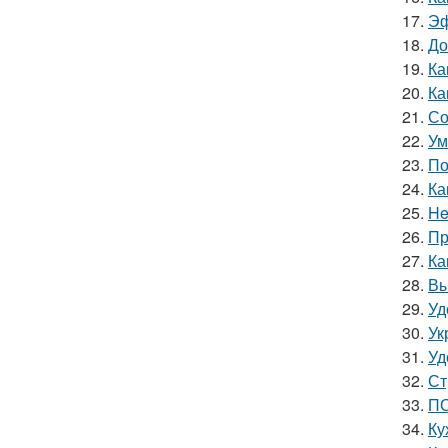
17.
Эф
18.
До
19.
Ка
20.
Ка
21.
Со
22.
Ум
23.
По
24.
Ка
25.
He
26.
Пр
27.
Ка
28.
Вы
29.
Уд
30.
Ук
31.
Уд
32.
Ст
33.
ПО
34.
Ку