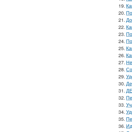
19.
Ка
20.
По
21.
До
22.
Ка
23.
По
24.
По
25.
Ка
26.
Ка
27.
Не
28.
Со
29.
Уд
30.
Де
31.
ДЕ
32.
Пе
33.
Уч
34.
Уд
35.
Пе
36.
Ид