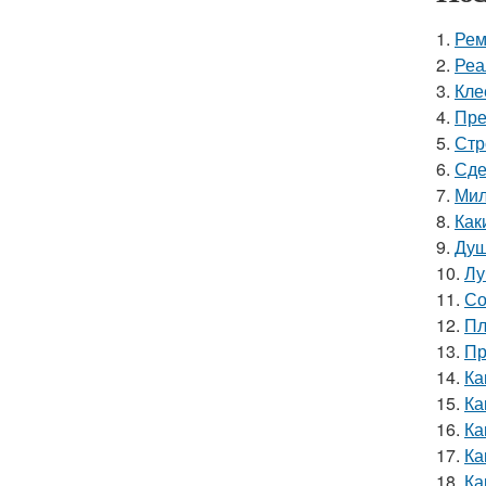
1.
Рем
2.
Реа
3.
Кле
4.
Пре
5.
Стр
6.
Сде
7.
Мил
8.
Как
9.
Душ
10.
Лу
11.
Со
12.
Пл
13.
Пр
14.
Ка
15.
Ка
16.
Ка
17.
Ка
18.
Ка