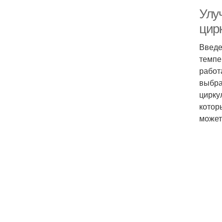
Улу
цир
Введе
темпе
работ
выбра
цирку
котор
может