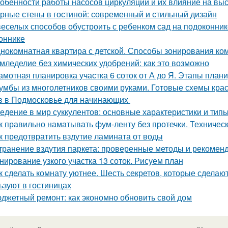
обенности работы насосов циркуляции и их влияние на вы
рные стены в гостиной: современный и стильный дизайн
веселых способов обустроить с ребенком сад на подоконник
оннике
нокомнатная квартира с детской. Способы зонирования ко
мледелие без химических удобрений: как это возможно
амотная планировка участка 6 соток от А до Я. Этапы план
умбы из многолетников своими руками. Готовые схемы кра
в в Подмосковье для начинающих
едение в мир суккулентов: основные характеристики и тип
к правильно наматывать фум-ленту без протечки. Техничес
к предотвратить вздутие ламината от воды
транение вздутия паркета: проверенные методы и рекомен
нирование узкого участка 13 соток. Рисуем план
к сделать комнату уютнее. Шесть секретов, которые сделают
ьзуют в гостиницах
джетный ремонт: как экономно обновить свой дом