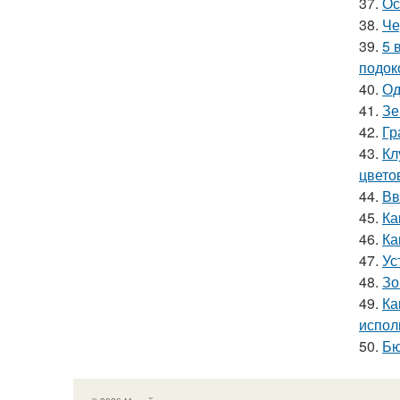
37.
Ос
38.
Че
39.
5 
подок
40.
Од
41.
Зе
42.
Гр
43.
Кл
цвето
44.
Вв
45.
Ка
46.
Ка
47.
Ус
48.
Зо
49.
Ка
испол
50.
Бю