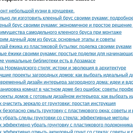
онт небольшой кузни в хрущевке.
льно ли изготовить клееный брус своими руками: подробно
еный брус своими руками: экономичное и простое решение
имущества самодельного клееного бруса при монтаже
оим дачный дом из бруса: основные этапы и советы
лай ёжика из пластиковой бутылки: поделка своими руками
ые ёжики своими руками: простые поделки для начинающи
ие уникальные библиотеки есть в Арзамасе
а Нормандского стиля: истоки и эволюция в архитектуре
чшие проекты загородных домов: как выбрать идеальный д
временный дизайн интерьера загородного дома: идеи и вд
анировка комнат в частном доме без ошибок: советы проф
оекты домов с готовым дизайном интерьера: как выбрать 
к очистить зеркало от грунтовки: простая инструкция
к безопасно смыть грунтовку с пластикового окна: советы 
к убрать следы грунтовки со стекла: эффективные методы
к эффективно убрать грунтовку с пластикового подоконник
к эффективно отмыть акриловый грунт со стекла: советы и