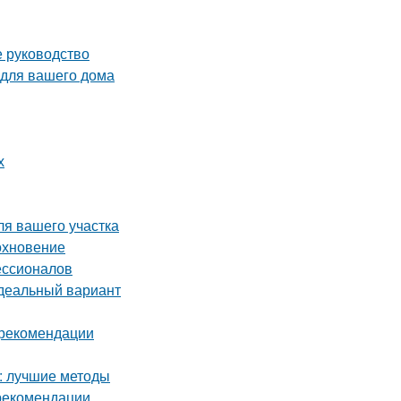
е руководство
 для вашего дома
х
ля вашего участка
охновение
ессионалов
идеальный вариант
и рекомендации
а: лучшие методы
 рекомендации