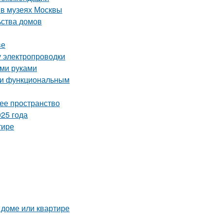
 в музеях Москвы
ьства домов
ве
у электропроводки
ими руками
м и функциональным
чее пространство
25 года
тире
 доме или квартире