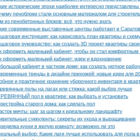
кие исторические эпохи наиболее интересно представлены
чему пеноблоки стали основным материалом для строител
м из пенобетонных блоков: всё, что нужно знать
кие современные выставочные центры работают в Сарато
шаговая инструкция: как нарисовать план квартиры и схем
шаговое руководство: как создать 3D проект квартиры сво
к оформить маленький кабинет, чтобы он стал комфортны
к оформить маленький кабинет: идеи и вдохновение
большой кабинет в частном доме: как создать уютное рабо
временные тренды в дизайне прихожей: новые идеи для 20
обное и практичное хранение уборочного инвентаря в квар
ревянные полы на лагах или стяжка: какой выбор лучше
РЕВЯННЫЙ пол в квартире: как выбрать и установить
рестройка старого дома: как сделать пол
асток мечты: шаг за шагом к идеальному ландшафту
ивительные суккуленты: секреты их ухода и выращивания
ределка кухни в жилую комнату: возможно ли это
еальный выбор: Какие лаги лучше использовать для пола в