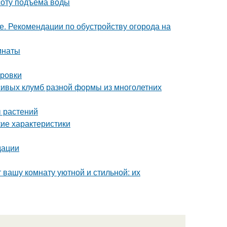
соту подъема воды
е. Рекомендации по обустройству огорода на
мнаты
ировки
сивых клумб разной формы из многолетних
ы растений
кие характеристики
дации
 вашу комнату уютной и стильной: их