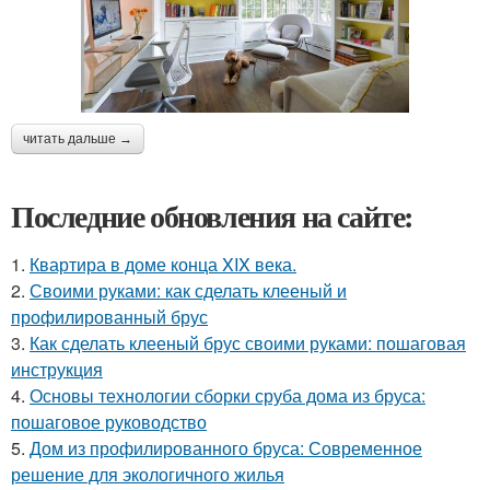
читать дальше →
Последние обновления на сайте:
1.
Квартира в доме конца XIX века.
2.
Своими руками: как сделать клееный и
профилированный брус
3.
Как сделать клееный брус своими руками: пошаговая
инструкция
4.
Основы технологии сборки сруба дома из бруса:
пошаговое руководство
5.
Дом из профилированного бруса: Современное
решение для экологичного жилья