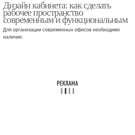
Дизайн кабинета: как сделать
Материалы в
Материалы в кабинете
рабочее пространство
небольшом рабочем
современным и функциональным
Для организации современных офисов необходимо
Кабинет в общей
наличие:
комнате