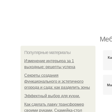
Меб
Популярные материалы
Ка
Изменение интерьера за 1
выходные: рецепты успеха
Секреты создания
функционального и эстетичного
Ма
огорода и сада: как разделить зоны
Эффектный выбор для кухни.
Как сделать лавку трансформер
Мот
своими руками. Скамейка-стол