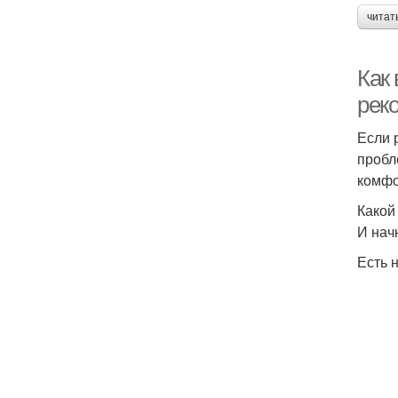
читат
Как
рек
Если 
пробл
комфо
Какой
И нач
Есть 