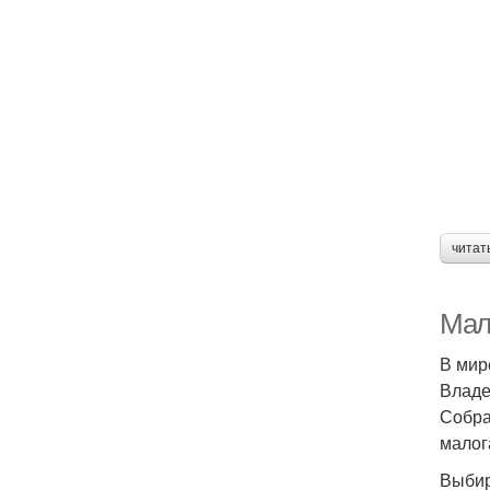
читат
Мал
В мир
Владе
Собра
малог
Выбир