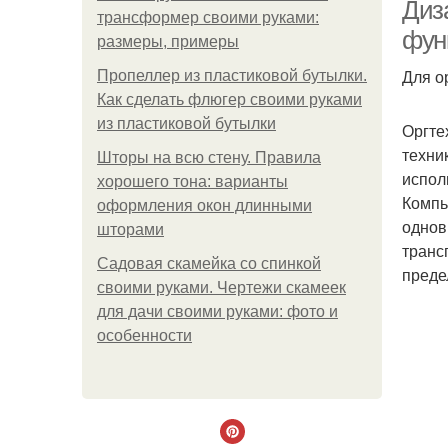
Диз
трансформер своими руками:
фун
размеры, примеры
Для о
Пропеллер из пластиковой бутылки.
М
Как сделать флюгер своими руками
из пластиковой бутылки
Оргте
техни
Шторы на всю стену. Правила
испол
хорошего тона: варианты
Компь
оформления окон длинными
однов
шторами
транс
Садовая скамейка со спинкой
преде
своими руками. Чертежи скамеек
для дачи своими руками: фото и
особенности