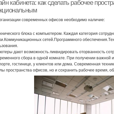
кабинет
маленьком кабинете
айн кабинета: как сделать рабочее прост
кциональным
рганизации современных офисов необходимо наличие:
ебели для кабинета
Кабинет в квартире
Мал
хнического блока с компьютером. Каждая категория сотруд
ки.Коммуникационных сетей.Программного обеспечения.Тех
ьзования.
ютеры дают возможность ликвидировать оторванность сотр
ременного сбора в одной комнате. При получении важной и
порте, гостинице, у клиентов или дома. Современная техни
лы пространства офисов, но и сохранить рабочее время, об