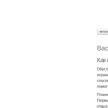
читат
Вас
Как
Обуст
огран
спосо
помог
Плани
Первы
отдых