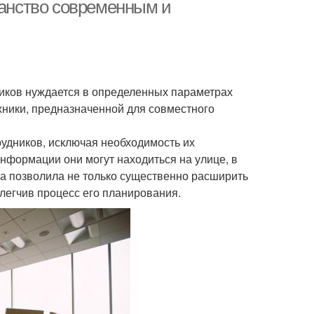
мебель
ранство современным и
Кабинет в
енький кабинет
малогабаритной
квартире
ников нуждается в определенных параметрах
ники, предназначенной для совместного
удников, исключая необходимость их
нформации они могут находиться на улице, в
ка позволила не только существенно расширить
легчив процесс его планирования.