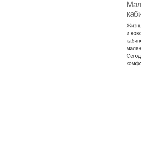
Мале
каб
Жизнь
и вов
кабин
мален
Сегод
комфо