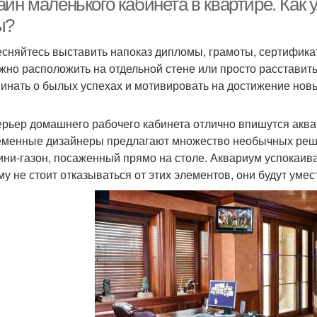
айн маленького кабинета в квартире. Как
ы?
есняйтесь выставить напоказ дипломы, грамоты, сертифика
жно расположить на отдельной стене или просто расставить 
инать о былых успехах и мотивировать на достижение нов
ерьер домашнего рабочего кабинета отлично впишутся акв
менные дизайнеры предлагают множество необычных реше
ини-газон, посаженный прямо на столе. Аквариум успокаива
му не стоит отказываться от этих элементов, они будут ум