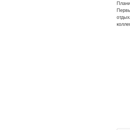
Плани
Первы
отдых
колле