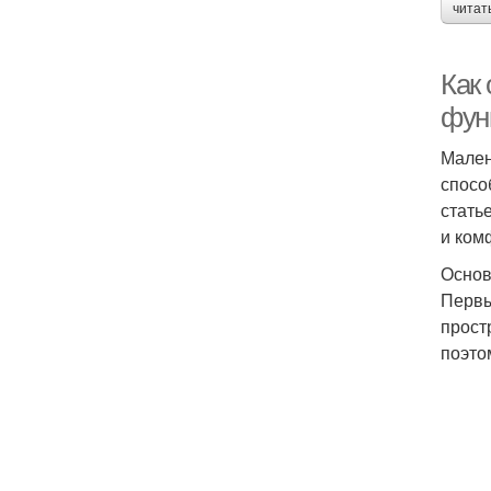
читат
Как
фун
Мален
спосо
стать
и ком
Основ
Первы
прост
поэто