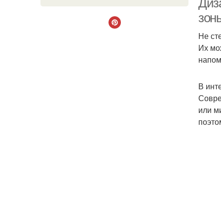
Диз
зон
Не ст
Их мо
напом
В инт
Совре
или м
поэто