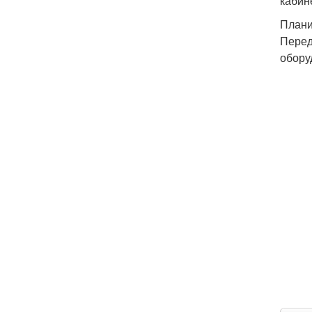
кабин
Плани
Перед
обору