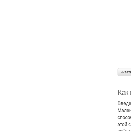
читат
Как
Введ
Мален
спосо
этой 