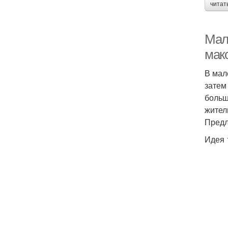
читат
Мал
мак
В мал
затем
больш
жител
Предл
Идея 