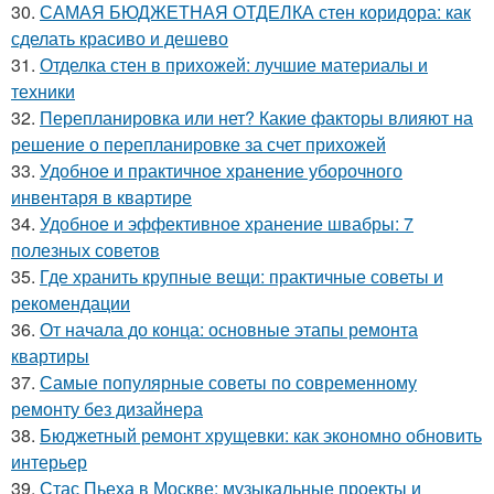
30.
САМАЯ БЮДЖЕТНАЯ ОТДЕЛКА стен коридора: как
сделать красиво и дешево
31.
Отделка стен в прихожей: лучшие материалы и
техники
32.
Перепланировка или нет? Какие факторы влияют на
решение о перепланировке за счет прихожей
33.
Удобное и практичное хранение уборочного
инвентаря в квартире
34.
Удобное и эффективное хранение швабры: 7
полезных советов
35.
Где хранить крупные вещи: практичные советы и
рекомендации
36.
От начала до конца: основные этапы ремонта
квартиры
37.
Самые популярные советы по современному
ремонту без дизайнера
38.
Бюджетный ремонт хрущевки: как экономно обновить
интерьер
39.
Стас Пьеха в Москве: музыкальные проекты и