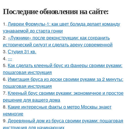
Последние обновления на сайте:
1.
Ливреи Формулы-1: как цвет болида делает команду
узнаваемой до старта гонки
2.
«Лужники» после реконструкции: как сохранить
исторический силуэт и сделать арену современной
3.
Студия 31 кв.
4.
---
5.
Как сделать клееный брус из фанеры своими руками:
пошаговая инструкция
6.
Имитация бруса из доски своими руками за 2 минуты:
пошаговая инструкция
7.
Клееный брус своими руками: экономичное и простое
решение для вашего дома
8.
Какие интересные факты о метро Москвы знают
немногие
9.
Деревянный дом из бруса своими руками: пошаговая
инструкция для начинающих