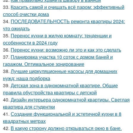
33.
Красить самой и очищать всё паром: эффективный
способ очистки дома
34.
ПОСЛЕДОВАТЕЛЬНОСТЬ ремонта квартиры 2024:
что ожидать
35.
Перенос кухни в жилую комнату: тенденции и
особенности в 2024 году
36.
Перенос кухни: возможно ли это и как это сделать
37.
Планировка участка 10 соток с домом баней и
гаражом. Оптимальное зонирование
38.
Лучшие циркуляционные насосы для домашних
нужд: наша подборка
39.
Детская зона в однокомнатной квартире. Общие
правила обустройства квартиры с детской
40.
Дизайн интерьера однокомнатной квартиры. Светлая
квартира для студентки
41.
Создание функциональной и эстетичной кухни в 8
квадратных метрах
42.
В какую сторону должно открываться окно в бане.