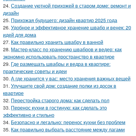
24.
Создание уютной прихожей в старом доме: ремонт и
дизайн
25.
Прихожая будущего: дизайн квартир 2025 года
26.
Удобное и эффективное хранение швабр и венек: 20
идей для дома
27.
Как правильно хранить швабру в ванной
28.
Мастер-класс по хранению швабров и ведер: как
экономно использовать пространство в квартире
29.
Где размещать швабры и ведра в квартире:
практические советы и идеи
30.
А где хранится у вас: место хранения важных вещей
31.
Улучшите свой дом: создание полки из досок в
квартире
32.
Перестройка старого дома: как сделать пол
33.
Перенос кухни в гостиную: как сделать это
эффективно и стильно
34.
Безопасно и легально: перенос кухни без проблем
35.
Как правильно выбрать расстояние между лагами