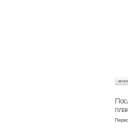
читат
Пос
пла
Перво