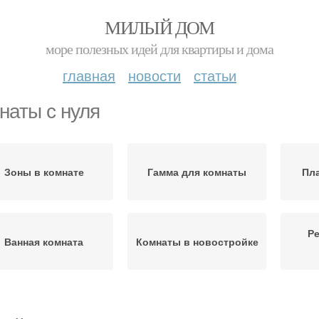
МИЛЫЙ ДОМ
море полезных идей для квартиры и дома
главная
новости
статьи
наты с нуля
Зоны в комнате
Гамма для комнаты
Пла
Ре
Ванная комната
Комнаты в новостройке
Работы в ванной
омната в хрущевке
Ре