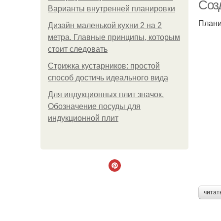
Соз
Варианты внутренней планировки
Плани
Дизайн маленькой кухни 2 на 2
метра. Главные принципы, которым
стоит следовать
Стрижка кустарников: простой
способ достичь идеального вида
Для индукционных плит значок.
Обозначение посуды для
индукционной плит
читат