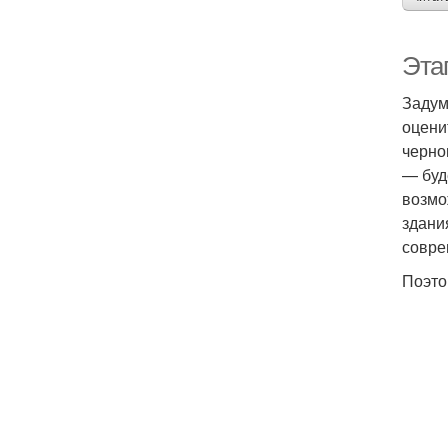
Эта
Задум
оцени
черно
— буд
возмо
здани
совре
Поэто