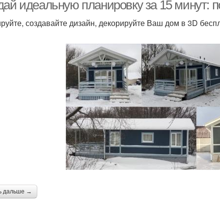
комнате
дай идеальную планировку за 15 минут: 
руйте, создавайте дизайн, декорируйте Ваш дом в 3D бес
ь дальше →