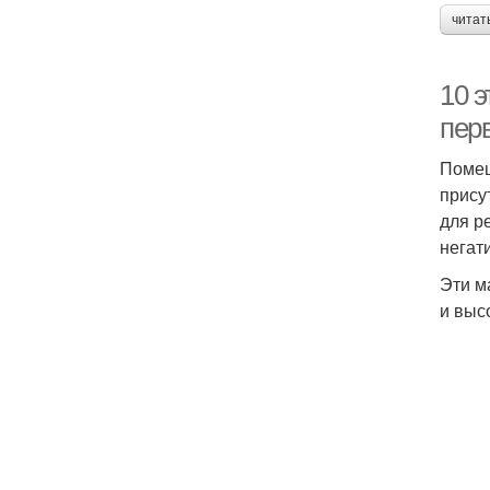
читат
10 
пер
Помещ
прису
для р
негат
Эти м
и выс