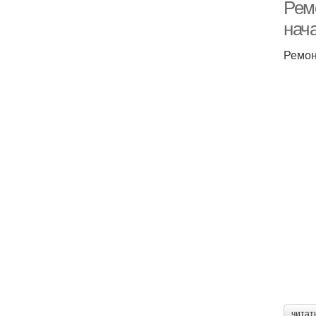
Ремо
нач
Ремон
читат