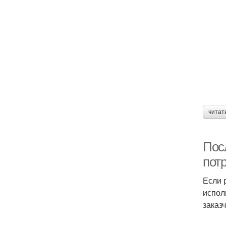
читат
Пос
пот
Если 
испол
заказ