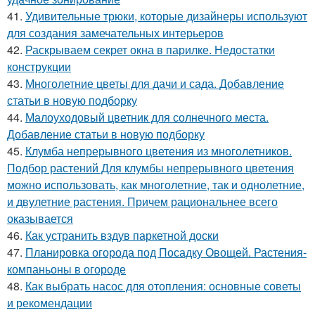
41.
Удивительные трюки, которые дизайнеры используют
для создания замечательных интерьеров
42.
Раскрываем секрет окна в парилке. Недостатки
конструкции
43.
Многолетние цветы для дачи и сада. Добавление
статьи в новую подборку
44.
Малоуходовый цветник для солнечного места.
Добавление статьи в новую подборку
45.
Клумба непрерывного цветения из многолетников.
Подбор растений Для клумбы непрерывного цветения
можно использовать, как многолетние, так и однолетние,
и двулетние растения. Причем рациональнее всего
оказывается
46.
Как устранить вздув паркетной доски
47.
Планировка огорода под Посадку Овощей. Растения-
компаньоны в огороде
48.
Как выбрать насос для отопления: основные советы
и рекомендации