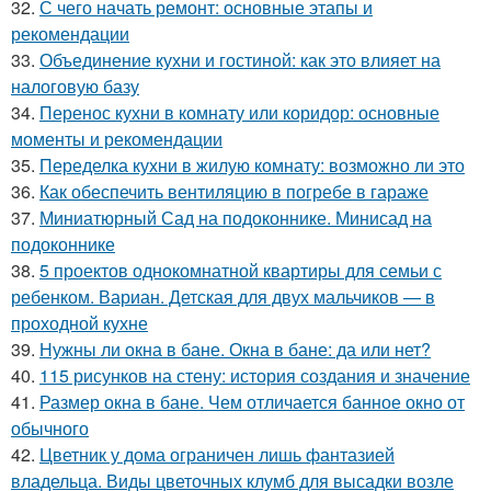
32.
С чего начать ремонт: основные этапы и
рекомендации
33.
Объединение кухни и гостиной: как это влияет на
налоговую базу
34.
Перенос кухни в комнату или коридор: основные
моменты и рекомендации
35.
Переделка кухни в жилую комнату: возможно ли это
36.
Как обеспечить вентиляцию в погребе в гараже
37.
Миниатюрный Сад на подоконнике. Минисад на
подоконнике
38.
5 проектов однокомнатной квартиры для семьи с
ребенком. Вариан. Детская для двух мальчиков — в
проходной кухне
39.
Нужны ли окна в бане. Окна в бане: да или нет?
40.
115 рисунков на стену: история создания и значение
41.
Размер окна в бане. Чем отличается банное окно от
обычного
42.
Цветник у дома ограничен лишь фантазией
владельца. Виды цветочных клумб для высадки возле