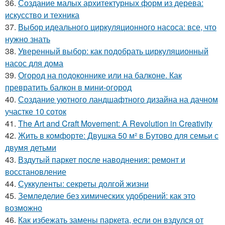
36.
Создание малых архитектурных форм из дерева:
искусство и техника
37.
Выбор идеального циркуляционного насоса: все, что
нужно знать
38.
Уверенный выбор: как подобрать циркуляционный
насос для дома
39.
Огород на подоконнике или на балконе. Как
превратить балкон в мини-огород
40.
Создание уютного ландшафтного дизайна на дачном
участке 10 соток
41.
The Art and Craft Movement: A Revolution in Creativity
42.
Жить в комфорте: Двушка 50 м² в Бутово для семьи с
двумя детьми
43.
Вздутый паркет после наводнения: ремонт и
восстановление
44.
Суккуленты: секреты долгой жизни
45.
Земледелие без химических удобрений: как это
возможно
46.
Как избежать замены паркета, если он вздулся от