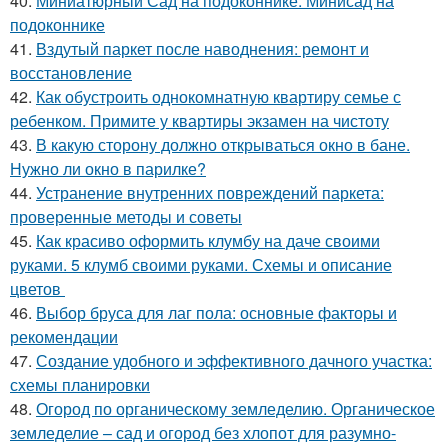
40.
Миниатюрный Сад на подоконнике. Минисад на
подоконнике
41.
Вздутый паркет после наводнения: ремонт и
восстановление
42.
Как обустроить однокомнатную квартиру семье с
ребенком. Примите у квартиры экзамен на чистоту
43.
В какую сторону должно открываться окно в бане.
Нужно ли окно в парилке?
44.
Устранение внутренних повреждений паркета:
проверенные методы и советы
45.
Как красиво оформить клумбу на даче своими
руками. 5 клумб своими руками. Схемы и описание
цветов
46.
Выбор бруса для лаг пола: основные факторы и
рекомендации
47.
Создание удобного и эффективного дачного участка:
схемы планировки
48.
Огород по органическому земледелию. Органическое
земледелие – сад и огород без хлопот для разумно-