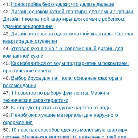
41.
Новостройка без отделки: что делать дальше
42.
Дизайн однокомнатной квартиры для семьи с детьми.
Дизайн 1 комнатной квартиры для семьи с ребенком:
удачное зонирование
43.
Дизайн интерьера однокомнатной квартиры. Светлая
квартира для студентки
44.
Угловая кухня 2 на 1.5: современный дизайн для
компактной кухни
45.
Как избавиться от воды под паркетным покрытием:
практические советы
46.
Выбор бруса для лаг пола: основные факторы и
рекомендации
47.
11 советов по выбору фум-ленты. Марки и
технические характеристики
48.
Как предотвратить вздутие паркета от воды
49.
Пеноблоки: лучшие материалы для наружного
оформления
50.
10 простых способов сделать маленькую квартиру
уютнее. Маленькая квартира: 10 идеальных идей для