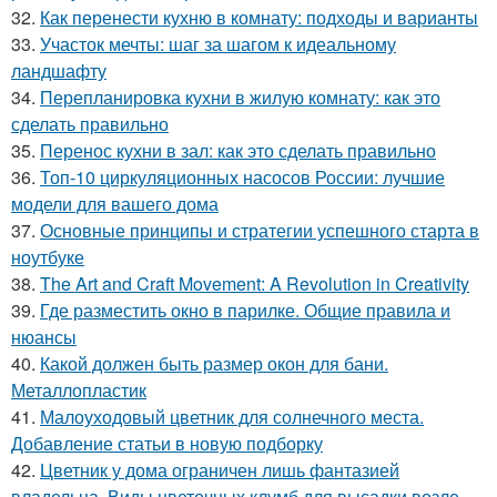
32.
Как перенести кухню в комнату: подходы и варианты
33.
Участок мечты: шаг за шагом к идеальному
ландшафту
34.
Перепланировка кухни в жилую комнату: как это
сделать правильно
35.
Перенос кухни в зал: как это сделать правильно
36.
Топ-10 циркуляционных насосов России: лучшие
модели для вашего дома
37.
Основные принципы и стратегии успешного старта в
ноутбуке
38.
The Art and Craft Movement: A Revolution in Creativity
39.
Где разместить окно в парилке. Общие правила и
нюансы
40.
Какой должен быть размер окон для бани.
Металлопластик
41.
Малоуходовый цветник для солнечного места.
Добавление статьи в новую подборку
42.
Цветник у дома ограничен лишь фантазией
владельца. Виды цветочных клумб для высадки возле