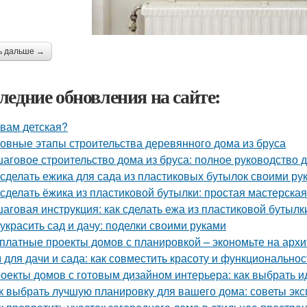
ь дальше →
ледние обновления на сайте:
 вам детская?
овные этапы строительства деревянного дома из бруса
аговое строительство дома из бруса: полное руководство
 сделать ежика для сада из пластиковых бутылок своими ру
 сделать ёжика из пластиковой бутылки: простая мастерская
аговая инструкция: как сделать ежа из пластиковой бутылк
 украсить сад и дачу: поделки своими руками
платные проекты домов с планировкой – экономьте на архи
 для дачи и сада: как совместить красоту и функциональнос
оекты домов с готовым дизайном интерьера: как выбрать 
к выбрать лучшую планировку для вашего дома: советы экс