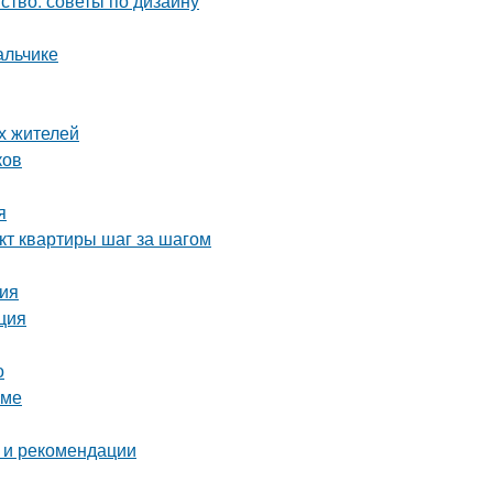
ство: советы по дизайну
альчике
х жителей
ков
я
кт квартиры шаг за шагом
ция
ция
о
оме
 и рекомендации