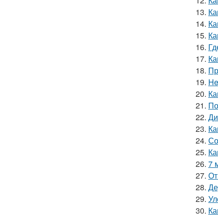
12.
Ка
13.
Ка
14.
Ка
15.
Ка
16.
Гд
17.
Ка
18.
Пр
19.
He
20.
Ка
21.
По
22.
Ди
23.
Ка
24.
Со
25.
Ка
26.
7 
27.
От
28.
Де
29.
Ул
30.
Ка