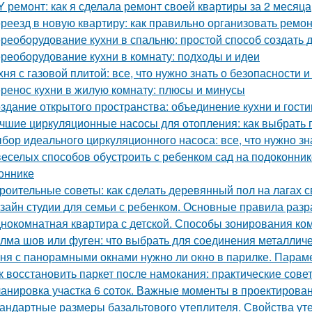
Y ремонт: как я сделала ремонт своей квартиры за 2 месяца
реезд в новую квартиру: как правильно организовать ремон
реоборудование кухни в спальню: простой способ создать 
реоборудование кухни в комнату: подходы и идеи
хня с газовой плитой: все, что нужно знать о безопасности
ренос кухни в жилую комнату: плюсы и минусы
здание открытого пространства: объединение кухни и гост
чшие циркуляционные насосы для отопления: как выбрать 
бор идеального циркуляционного насоса: все, что нужно зн
веселых способов обустроить с ребенком сад на подоконник
оннике
роительные советы: как сделать деревянный пол на лагах 
зайн студии для семьи с ребенком. Основные правила разр
нокомнатная квартира с детской. Способы зонирования ко
лма шов или фуген: что выбрать для соединения металличе
ня с панорамными окнами нужно ли окно в парилке. Парам
к восстановить паркет после намокания: практические сове
анировка участка 6 соток. Важные моменты в проектирова
андартные размеры базальтового утеплителя. Свойства уте