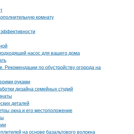
т
дополнительную комнату
 и эффективности
иной
подходящий насос для вашего дома
ать
е. Рекомендации по обустройству огорода на
своими руками
аботки дизайна семейных студий
мнаты
ских деталей
етры окна и его местоположение
ты
нии
плителей на основе базальтового волокна