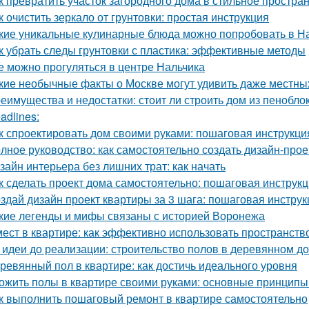
к превратить участок загородного дома в стильное простран
к очистить зеркало от грунтовки: простая инструкция
кие уникальные кулинарные блюда можно попробовать в Н
к убрать следы грунтовки с пластика: эффективные методы
е можно прогуляться в центре Нальчика
кие необычные факты о Москве могут удивить даже местны
еимущества и недостатки: стоит ли строить дом из пенобло
adlines:
к спроектировать дом своими руками: пошаговая инструкци
лное руководство: как самостоятельно создать дизайн-прое
зайн интерьера без лишних трат: как начать
к сделать проект дома самостоятельно: пошаговая инструк
здай дизайн проект квартиры за 3 шага: пошаговая инструк
кие легенды и мифы связаны с историей Воронежа
мест в квартире: как эффективно использовать пространств
 идеи до реализации: строительство полов в деревянном д
ревянный пол в квартире: как достичь идеального уровня
ожить полы в квартире своими руками: основные принципы
к выполнить пошаговый ремонт в квартире самостоятельно