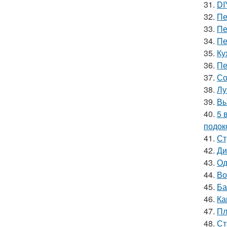
31.
DI
32.
Пе
33.
Пе
34.
Пе
35.
Ку
36.
Пе
37.
Со
38.
Лу
39.
Вы
40.
5 
подок
41.
Ст
42.
Ди
43.
Од
44.
Во
45.
Ба
46.
Ка
47.
Пл
48.
Ст