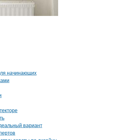
 для начинающих
ками
и
текторе
ть
идеальный вариант
пертов