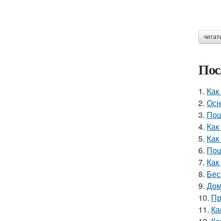
читат
Пос
1.
Как
2.
Осн
3.
Пош
4.
Как
5.
Как
6.
Пош
7.
Как
8.
Бес
9.
Дом
10.
Пр
11.
Ка