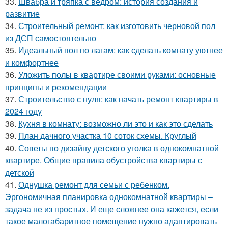
33.
Швабра и тряпка с ведром: история создания и
развитие
34.
Строительный ремонт: как изготовить черновой пол
из ДСП самостоятельно
35.
Идеальный пол по лагам: как сделать комнату уютнее
и комфортнее
36.
Уложить полы в квартире своими руками: основные
принципы и рекомендации
37.
Строительство с нуля: как начать ремонт квартиры в
2024 году
38.
Кухня в комнату: возможно ли это и как это сделать
39.
План дачного участка 10 соток схемы. Круглый
40.
Советы по дизайну детского уголка в однокомнатной
квартире. Общие правила обустройства квартиры с
детской
41.
Однушка ремонт для семьи с ребенком.
Эргономичная планировка однокомнатной квартиры –
задача не из простых. И еще сложнее она кажется, если
такое малогабаритное помещение нужно адаптировать