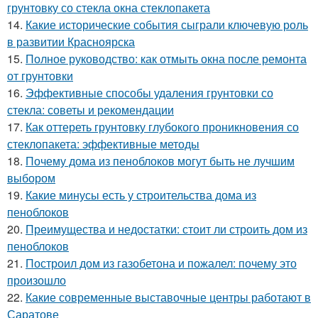
грунтовку со стекла окна стеклопакета
14.
Какие исторические события сыграли ключевую роль
в развитии Красноярска
15.
Полное руководство: как отмыть окна после ремонта
от грунтовки
16.
Эффективные способы удаления грунтовки со
стекла: советы и рекомендации
17.
Как оттереть грунтовку глубокого проникновения со
стеклопакета: эффективные методы
18.
Почему дома из пеноблоков могут быть не лучшим
выбором
19.
Какие минусы есть у строительства дома из
пеноблоков
20.
Преимущества и недостатки: стоит ли строить дом из
пеноблоков
21.
Построил дом из газобетона и пожалел: почему это
произошло
22.
Какие современные выставочные центры работают в
Саратове