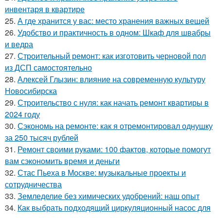
инвентаря в квартире
25.
А где хранится у вас: место хранения важных вещей
26.
Удобство и практичность в одном: Шкаф для швабры
и ведра
27.
Строительный ремонт: как изготовить черновой пол
из ДСП самостоятельно
28.
Алексей Глызин: влияние на современную культуру
Новосибирска
29.
Строительство с нуля: как начать ремонт квартиры в
2024 году
30.
Сэкономь на ремонте: как я отремонтировал однушку
за 250 тысяч рублей
31.
Ремонт своими руками: 100 фактов, которые помогут
вам сэкономить время и деньги
32.
Стас Пьеха в Москве: музыкальные проекты и
сотрудничества
33.
Земледелие без химических удобрений: наш опыт
34.
Как выбрать подходящий циркуляционный насос для