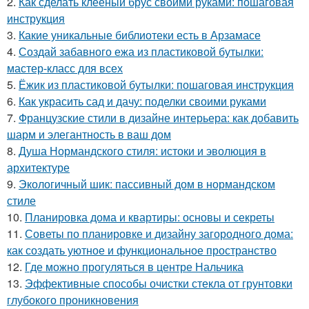
2.
Как сделать клееный брус своими руками: пошаговая
инструкция
3.
Какие уникальные библиотеки есть в Арзамасе
4.
Создай забавного ежа из пластиковой бутылки:
мастер-класс для всех
5.
Ёжик из пластиковой бутылки: пошаговая инструкция
6.
Как украсить сад и дачу: поделки своими руками
7.
Французские стили в дизайне интерьера: как добавить
шарм и элегантность в ваш дом
8.
Душа Нормандского стиля: истоки и эволюция в
архитектуре
9.
Экологичный шик: пассивный дом в нормандском
стиле
10.
Планировка дома и квартиры: основы и секреты
11.
Советы по планировке и дизайну загородного дома:
как создать уютное и функциональное пространство
12.
Где можно прогуляться в центре Нальчика
13.
Эффективные способы очистки стекла от грунтовки
глубокого проникновения