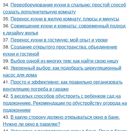
34.
Переоборудование кухни в спальню: простой способ
создать дополнительную комнату
35.
Перенос кухни в жилую комнату: плюсы и минусы
36.
Совмещение кухни и комнаты: современный подход
к дизайну жилья
37.
Перенос кухни в гостиную: мой опыт и уроки
38.
Создание открытого пространства: объединение
кухни и гостиной
39.
Выбор одной из многих тем: как найти свою нишу
40.
Уверенный выбор: как подобрать циркуляционный
насос для дома
41.
Просто и эффективно: как правильно организовать
вентиляцию погреба в гараже
42.
5 веселых способов обустроить с ребенком сад на
подоконнике. Рекомендации по обустройству огорода на
подоконнике
43.
В какую сторону должно открываться окно в бане.
Нужно ли окно в парилке?
44.
Установка и расположение окон в бане. Окна в баню: