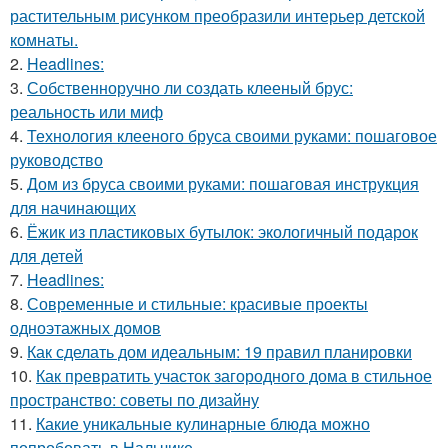
растительным рисунком преобразили интерьер детской
комнаты.
2.
Headlines:
3.
Собственноручно ли создать клееный брус:
реальность или миф
4.
Технология клееного бруса своими руками: пошаговое
руководство
5.
Дом из бруса своими руками: пошаговая инструкция
для начинающих
6.
Ёжик из пластиковых бутылок: экологичный подарок
для детей
7.
Headlines:
8.
Современные и стильные: красивые проекты
одноэтажных домов
9.
Как сделать дом идеальным: 19 правил планировки
10.
Как превратить участок загородного дома в стильное
пространство: советы по дизайну
11.
Какие уникальные кулинарные блюда можно
попробовать в Нальчике