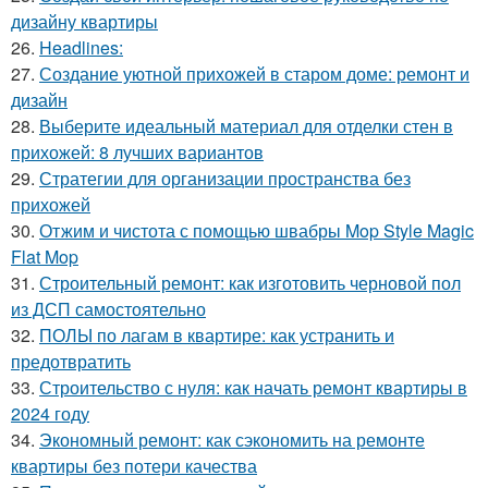
дизайну квартиры
26.
Headlines:
27.
Создание уютной прихожей в старом доме: ремонт и
дизайн
28.
Выберите идеальный материал для отделки стен в
прихожей: 8 лучших вариантов
29.
Стратегии для организации пространства без
прихожей
30.
Отжим и чистота с помощью швабры Mop Style Magic
Flat Mop
31.
Строительный ремонт: как изготовить черновой пол
из ДСП самостоятельно
32.
ПОЛЫ по лагам в квартире: как устранить и
предотвратить
33.
Строительство с нуля: как начать ремонт квартиры в
2024 году
34.
Экономный ремонт: как сэкономить на ремонте
квартиры без потери качества