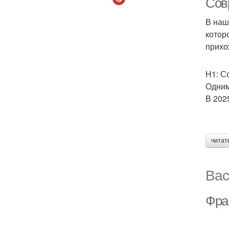
Сов
В наш
котор
прихо
H1: С
Одним
В 202
читат
Вас
Фран