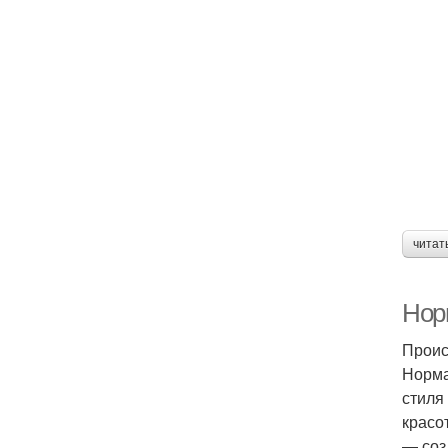
читат
Нор
Проис
Норма
стиля
красо
— соз