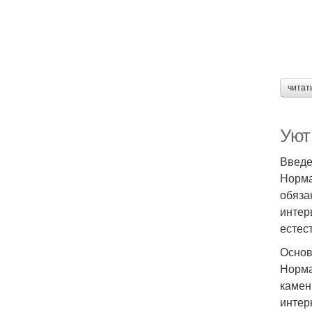
читат
Уют
Введе
Норма
обяза
интер
естес
Основ
Норма
камен
интер