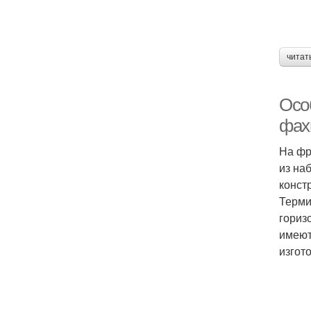
читат
Осо
фах
На фр
из наб
конст
Терми
гориз
имеют
изгот