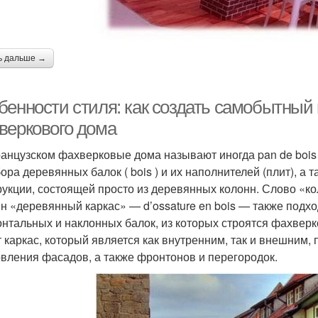
ь дальше →
бенности стиля: как создать самобытный
веркового дома
анцузском фахверковые дома называют иногда pan de bois ,
ора деревянных балок ( bois ) и их наполнителей (плит), а т
рукции, состоящей просто из деревянных колонн. Слово «ко
н «деревянный каркас» — d’ossature en bois — также подхо
онтальных и наклонных балок, из которых строятся фахвер
 каркас, который является как внутренним, так и внешним,
овления фасадов, а также фронтонов и перегородок.