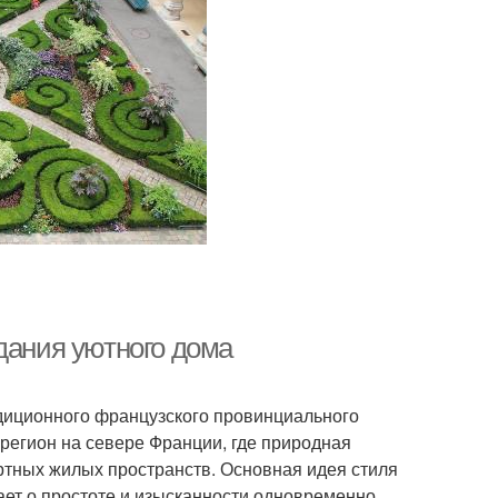
дания уютного дома
адиционного французского провинциального
 регион на севере Франции, где природная
ртных жилых пространств. Основная идея стиля
ет о простоте и изысканности одновременно.