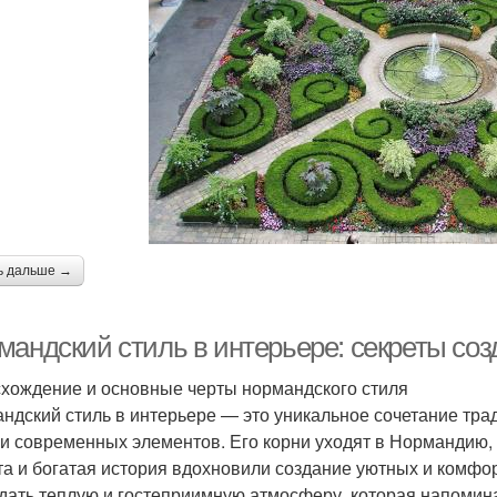
ь дальше →
мандский стиль в интерьере: секреты соз
хождение и основные черты нормандского стиля
ндский стиль в интерьере — это уникальное сочетание тр
 и современных элементов. Его корни уходят в Нормандию,
та и богатая история вдохновили создание уютных и комфо
дать теплую и гостеприимную атмосферу, которая напомина