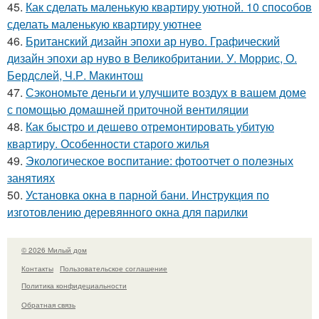
45.
Как сделать маленькую квартиру уютной. 10 способов
сделать маленькую квартиру уютнее
46.
Британский дизайн эпохи ар нуво. Графический
дизайн эпохи ар нуво в Великобритании. У. Моррис, О.
Бердслей, Ч.Р. Макинтош
47.
Сэкономьте деньги и улучшите воздух в вашем доме
с помощью домашней приточной вентиляции
48.
Как быстро и дешево отремонтировать убитую
квартиру. Особенности старого жилья
49.
Экологическое воспитание: фотоотчет о полезных
занятиях
50.
Установка окна в парной бани. Инструкция по
изготовлению деревянного окна для парилки
© 2026 Милый дом
Контакты
Пользовательское соглашение
Политика конфидециальности
Обратная связь