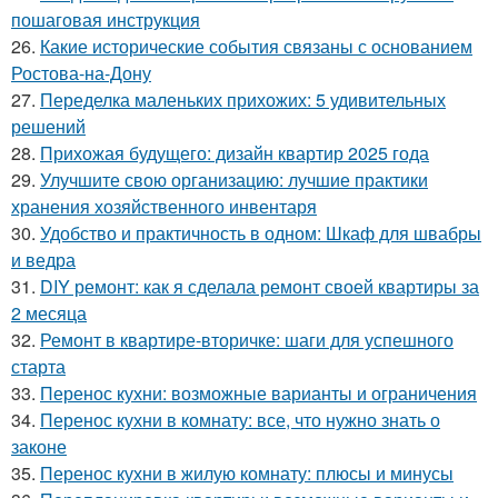
пошаговая инструкция
26.
Какие исторические события связаны с основанием
Ростова-на-Дону
27.
Переделка маленьких прихожих: 5 удивительных
решений
28.
Прихожая будущего: дизайн квартир 2025 года
29.
Улучшите свою организацию: лучшие практики
хранения хозяйственного инвентаря
30.
Удобство и практичность в одном: Шкаф для швабры
и ведра
31.
DIY ремонт: как я сделала ремонт своей квартиры за
2 месяца
32.
Ремонт в квартире-вторичке: шаги для успешного
старта
33.
Перенос кухни: возможные варианты и ограничения
34.
Перенос кухни в комнату: все, что нужно знать о
законе
35.
Перенос кухни в жилую комнату: плюсы и минусы