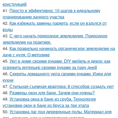
конструкций
41.
Просто и эффективно: 10 шагов к идеальному
планированию дачного участка
42.
Как избежать замены паркета, если он вздулся от
воды
43.
С чего начать природное земледелие. Природное
земледелие на практике.
44.
Как правильно начинать органическое земледелие на
даче с нуля. О методике
45.
Уют в доме своими руками. DIY мебель и декор: как
освежить интерьер своими руками за пару дней
46.
Секреты домашнего уюта своими руками. Идеи для
кухни
47.
Стильная съемная квартира: 8 способов создать уют
48.
Размеры окон для бани. Зачем они нужны?
49.
Установка окна в бане из сруба. Технология
установки окон в бане из бруса за три этапа
50.
Установка лаг под деревянные полы. Материал для
лаг , сечение, шаг и направление укладки