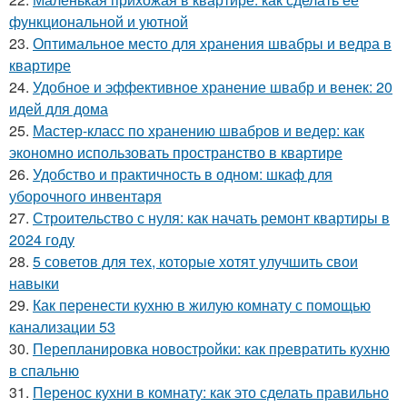
функциональной и уютной
23.
Оптимальное место для хранения швабры и ведра в
квартире
24.
Удобное и эффективное хранение швабр и венек: 20
идей для дома
25.
Мастер-класс по хранению швабров и ведер: как
экономно использовать пространство в квартире
26.
Удобство и практичность в одном: шкаф для
уборочного инвентаря
27.
Строительство с нуля: как начать ремонт квартиры в
2024 году
28.
5 советов для тех, которые хотят улучшить свои
навыки
29.
Как перенести кухню в жилую комнату с помощью
канализации 53
30.
Перепланировка новостройки: как превратить кухню
в спальню
31.
Перенос кухни в комнату: как это сделать правильно