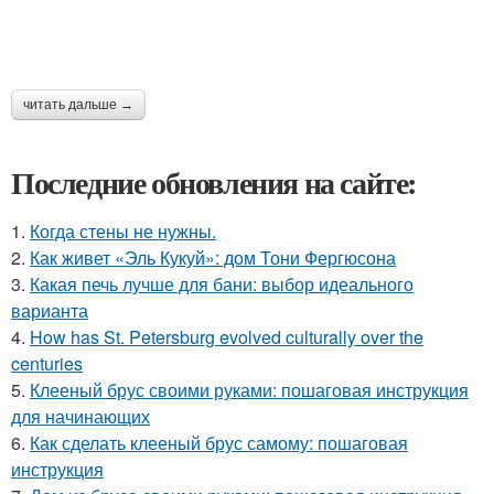
читать дальше →
Последние обновления на сайте:
1.
Когда стены не нужны.
2.
Как живет «Эль Кукуй»: дом Тони Фергюсона
3.
Какая печь лучше для бани: выбор идеального
варианта
4.
How has St. Petersburg evolved culturally over the
centuries
5.
Клееный брус своими руками: пошаговая инструкция
для начинающих
6.
Как сделать клееный брус самому: пошаговая
инструкция