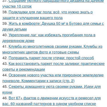
37.
Создание уютного ландшафтного дизайна на дачном
участке 10 соток
38.
Подкладки для лаг пола: всё, что нужно знать о
защите и улучшении вашего пола
39.
Жить в комфорте: Двушка 50 м² в Бутово для семьи с
двумя детьми
40.
Укрепление лаг: как избежать прогибания пола в
деревянном доме
41.
Клумба из многолетников своими руками. Клумбы из
многолетних цветов фото и готовые схемы
42.
Поправить паркет после утечки: простой способ
43.
Как восстановить паркет после заливки: практические
советы и рекомендации
44.
Освоение нового участка или природное земледелие
поневоле. Комментарии к записи (стр. 2)
45.
Секреты домашнего уюта своими руками. Идеи для
кухни
46.
Вот 67+ фактов о движении искусств и ремесел для
вас. 60 названий паттернов в одном удобном списке