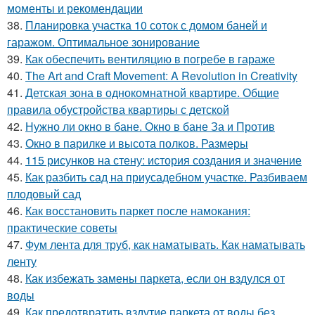
моменты и рекомендации
38.
Планировка участка 10 соток с домом баней и
гаражом. Оптимальное зонирование
39.
Как обеспечить вентиляцию в погребе в гараже
40.
The Art and Craft Movement: A Revolution in Creativity
41.
Детская зона в однокомнатной квартире. Общие
правила обустройства квартиры с детской
42.
Нужно ли окно в бане. Окно в бане За и Против
43.
Окно в парилке и высота полков. Размеры
44.
115 рисунков на стену: история создания и значение
45.
Как разбить сад на приусадебном участке. Разбиваем
плодовый сад
46.
Как восстановить паркет после намокания:
практические советы
47.
Фум лента для труб, как наматывать. Как наматывать
ленту
48.
Как избежать замены паркета, если он вздулся от
воды
49.
Как предотвратить вздутие паркета от воды без