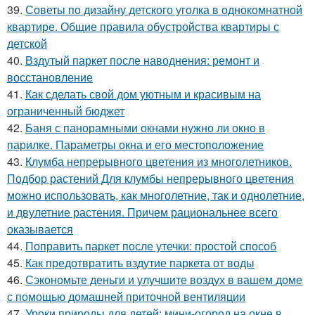
39.
Советы по дизайну детского уголка в однокомнатной
квартире. Общие правила обустройства квартиры с
детской
40.
Вздутый паркет после наводнения: ремонт и
восстановление
41.
Как сделать свой дом уютным и красивым на
ограниченный бюджет
42.
Баня с панорамными окнами нужно ли окно в
парилке. Параметры окна и его местоположение
43.
Клумба непрерывного цветения из многолетников.
Подбор растений Для клумбы непрерывного цветения
можно использовать, как многолетние, так и однолетние,
и двулетние растения. Причем рациональнее всего
оказывается
44.
Поправить паркет после утечки: простой способ
45.
Как предотвратить вздутие паркета от воды
46.
Сэкономьте деньги и улучшите воздух в вашем доме
с помощью домашней приточной вентиляции
47.
Уроки природы для детей: мини-огород на окне в