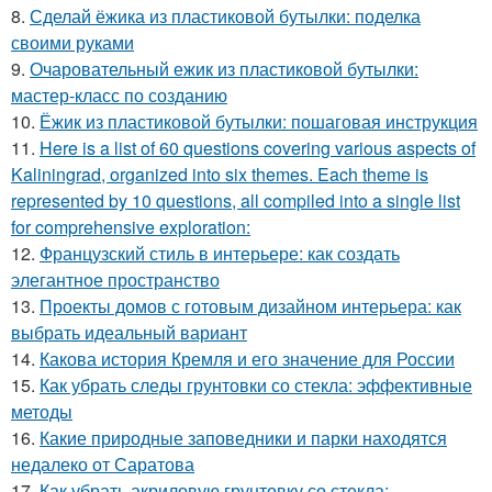
8.
Сделай ёжика из пластиковой бутылки: поделка
своими руками
9.
Очаровательный ежик из пластиковой бутылки:
мастер-класс по созданию
10.
Ёжик из пластиковой бутылки: пошаговая инструкция
11.
Here is a list of 60 questions covering various aspects of
Kaliningrad, organized into six themes. Each theme is
represented by 10 questions, all compiled into a single list
for comprehensive exploration:
12.
Французский стиль в интерьере: как создать
элегантное пространство
13.
Проекты домов с готовым дизайном интерьера: как
выбрать идеальный вариант
14.
Какова история Кремля и его значение для России
15.
Как убрать следы грунтовки со стекла: эффективные
методы
16.
Какие природные заповедники и парки находятся
недалеко от Саратова
17.
Как убрать акриловую грунтовку со стекла: