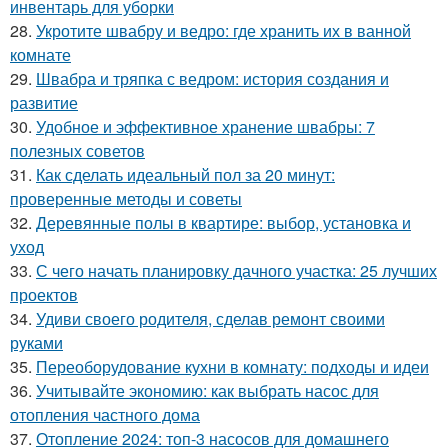
инвентарь для уборки
28.
Укротите швабру и ведро: где хранить их в ванной
комнате
29.
Швабра и тряпка с ведром: история создания и
развитие
30.
Удобное и эффективное хранение швабры: 7
полезных советов
31.
Как сделать идеальный пол за 20 минут:
проверенные методы и советы
32.
Деревянные полы в квартире: выбор, установка и
уход
33.
С чего начать планировку дачного участка: 25 лучших
проектов
34.
Удиви своего родителя, сделав ремонт своими
руками
35.
Переоборудование кухни в комнату: подходы и идеи
36.
Учитывайте экономию: как выбрать насос для
отопления частного дома
37.
Отопление 2024: топ-3 насосов для домашнего