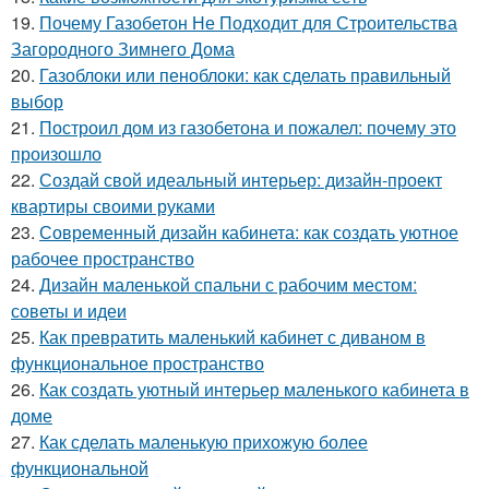
19.
Почему Газобетон Не Подходит для Строительства
Загородного Зимнего Дома
20.
Газоблоки или пеноблоки: как сделать правильный
выбор
21.
Построил дом из газобетона и пожалел: почему это
произошло
22.
Создай свой идеальный интерьер: дизайн-проект
квартиры своими руками
23.
Современный дизайн кабинета: как создать уютное
рабочее пространство
24.
Дизайн маленькой спальни с рабочим местом:
советы и идеи
25.
Как превратить маленький кабинет с диваном в
функциональное пространство
26.
Как создать уютный интерьер маленького кабинета в
доме
27.
Как сделать маленькую прихожую более
функциональной