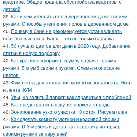
квартире. Общие правила обустройства квартиры с
детской
39.
Как и чем утеплить пол в деревянном доме своими
руками. Способы утепления полов в деревянном доме
40.
Почему в бане не рекомендуется устанавливать
пластиковые окна. Баня – это не только парилка
41.
50 лучших цветов для дачи в 2023 году. Добавление
статьи в новую подборку
42.
Как красиво оформить клумбу на даче своими
руками. 5 клумб своими руками. Схемы и описание
цветов
43.
Фум лента для отопления можно использовать. Нить
и лента ФУМ
44.
Увы, но залитый паркет: как справиться с проблемой
45.
Как предотвратить вздутие паркета от воды
46.
Зонирование узкого участка 13 соток. Рисуем план
47.
Как сделать комнату уютной и красивой своими
руками. DIY мебель и декор: как освежить интерьер
своими руками за пару дней