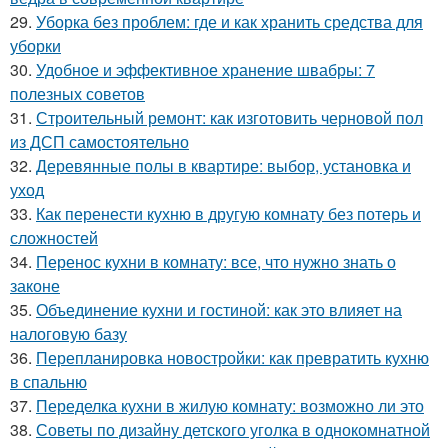
29.
Уборка без проблем: где и как хранить средства для
уборки
30.
Удобное и эффективное хранение швабры: 7
полезных советов
31.
Строительный ремонт: как изготовить черновой пол
из ДСП самостоятельно
32.
Деревянные полы в квартире: выбор, установка и
уход
33.
Как перенести кухню в другую комнату без потерь и
сложностей
34.
Перенос кухни в комнату: все, что нужно знать о
законе
35.
Объединение кухни и гостиной: как это влияет на
налоговую базу
36.
Перепланировка новостройки: как превратить кухню
в спальню
37.
Переделка кухни в жилую комнату: возможно ли это
38.
Советы по дизайну детского уголка в однокомнатной