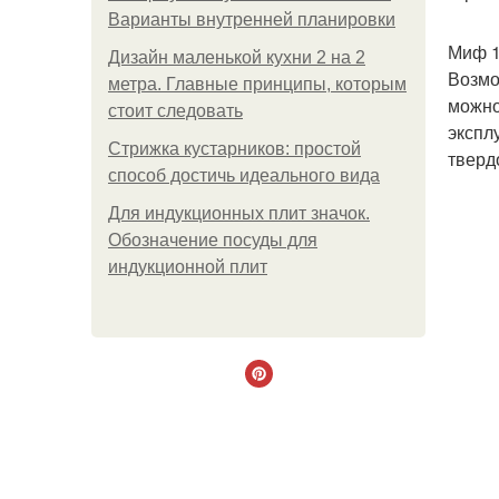
Варианты внутренней планировки
Миф 1
Дизайн маленькой кухни 2 на 2
Возмо
метра. Главные принципы, которым
можно
стоит следовать
экспл
Стрижка кустарников: простой
тверд
способ достичь идеального вида
Для индукционных плит значок.
Обозначение посуды для
индукционной плит