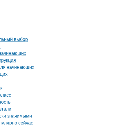
ильный выбор
я
 начинающих
трукция
 для начинающих
ющих
ок
класс
ность
етали
ски значимыми
пулярно сейчас