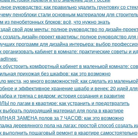
лное руководство: как правильно удалить грунтовку со стек
чему пеноблоки стали основным материалом для строител
м из пенобетонных блоков: всё, что нужно знать
здай свой дом мечты: полное руководство по дизайн-проек
к создать дизайн-проект квартиры: полное руководство дл
лучших программ для дизайна интерьера: выбор професси
к организовать кабинет в комнате: практические советы и и
adlines:
к обустроить комфортный кабинет в маленькой комнате: со
ильная прихожая без шкафов: как это возможно
ло места, но много возможностей: как сделать из маленьк
обное и эффективное хранение швабр и венек: 20 идей для
абра и тряпка с ведром: история создания и развитие
ЛЫ по лагам в квартире: как устранить и предотвратить
к выбрать подходящий материал для пола в квартире
ЛНАЯ ЗАМЕНА полов за 7 ЧАСОВ: как это возможно
ладка деревянного пола на лагах: простой способ создать 
к выполнить пошаговый ремонт в квартире самостоятельно