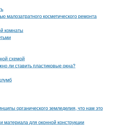
ть
щью малозатратного косметического ремонта
ой комнаты
етьми
ьной схемой
жно ли ставить пластиковые окна?
клумб
инципы органического земледелия, что нам это
 и материала для оконной конструкции