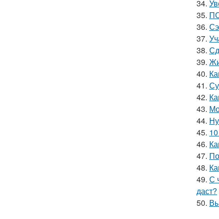
34.
Ув
35.
ПО
36.
Сэ
37.
Уч
38.
Сд
39.
Жи
40.
Ка
41.
Су
42.
Ка
43.
Мо
44.
Ну
45.
10
46.
Ка
47.
По
48.
Ка
49.
С 
даст?
50.
Вы