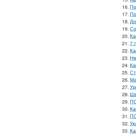
16.
По
17.
По
18.
До
19.
Со
20.
Ка
21.
7 
22.
Ка
23.
He
24.
Ка
25.
Ст
26.
Ма
27.
Уд
28.
Шв
29.
ПО
30.
Ка
31.
ПО
32.
Ук
33.
Ка