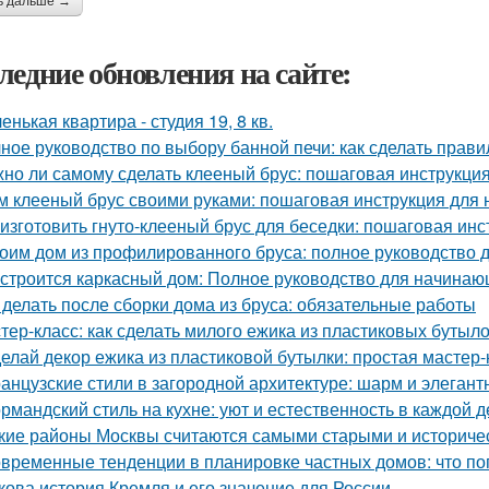
ь дальше →
ледние обновления на сайте:
енькая квартира - студия 19, 8 кв.
ное руководство по выбору банной печи: как сделать прав
но ли самому сделать клееный брус: пошаговая инструкци
м клееный брус своими руками: пошаговая инструкция для
 изготовить гнуто-клееный брус для беседки: пошаговая инс
оим дом из профилированного бруса: полное руководство
 строится каркасный дом: Полное руководство для начина
 делать после сборки дома из бруса: обязательные работы
тер-класс: как сделать милого ежика из пластиковых бутыл
елай декор ежика из пластиковой бутылки: простая мастер-
анцузские стили в загородной архитектуре: шарм и элегант
рмандский стиль на кухне: уют и естественность в каждой д
кие районы Москвы считаются самыми старыми и историче
временные тенденции в планировке частных домов: что по
кова история Кремля и его значение для России