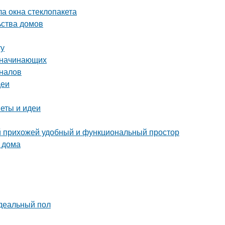
ла окна стеклопакета
ьства домов
ту
я начинающих
оналов
деи
веты и идеи
ой прихожей удобный и функциональный простор
 дома
идеальный пол