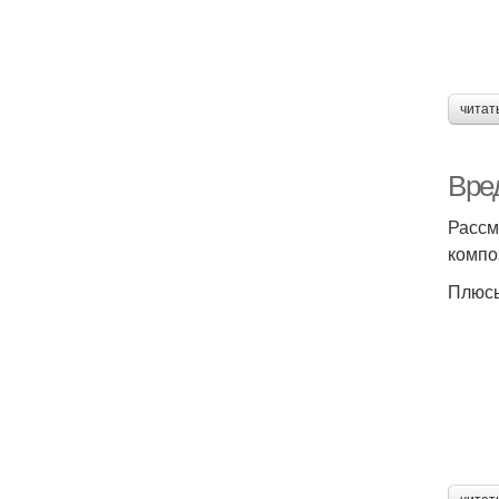
читат
Вре
Рассм
компо
Плюсы