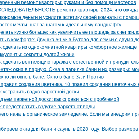
еренный ремонт квартиры: руками и без помощи мастеров
СЛЕДОВАТЕЛЬНОСТЬ ремонта квартиры 2024: что ожида
кономьте деньги и усилите эстетику своей комнаты с помо
асток мечты: шаг за шагом к идеальному ландшафту
елать кухню больше: как увеличить ее площадь за счет жил
ть в комфорте: Двушка 50 м² в Бутово для семьи с двумя д
к сделать из однокомнатной квартиры комфортное жилище
ккуленты: секреты долгой жизни
к сделать вентиляцию гаража с естественной и принудител
нтаж окна в парную. Окна в парилке бани и их размеры: мо
жно ли окно в бане. Окно в бане За и Против
 правил создания цветника. 10 правил создания цветочных 
к устранить вздув паркетной доски
дъем паркетной доски: как справиться с проблемой
к предотвратить вздутие паркета от воды
чего начать органическое земледелие. Если мы внедрим пр
бираем окна для бани и сауны в 2023 году. Выбор размера