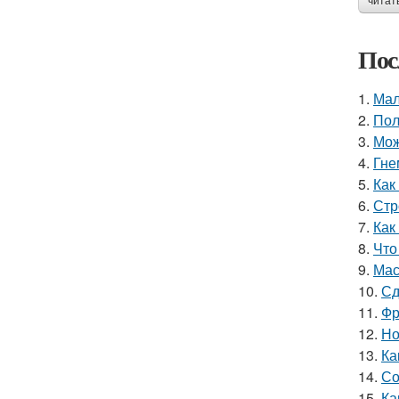
читат
Пос
1.
Мал
2.
Пол
3.
Мож
4.
Гне
5.
Как
6.
Стр
7.
Как
8.
Что
9.
Мас
10.
Сд
11.
Фр
12.
Но
13.
Ка
14.
Со
15.
Ка