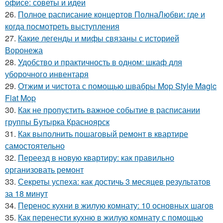
офисе: советы и идеи
26.
Полное расписание концертов ПолнаЛюбви: где и
когда посмотреть выступления
27.
Какие легенды и мифы связаны с историей
Воронежа
28.
Удобство и практичность в одном: шкаф для
уборочного инвентаря
29.
Отжим и чистота с помощью швабры Mop Style Magic
Flat Mop
30.
Как не пропустить важное событие в расписании
группы Бутырка Красноярск
31.
Как выполнить пошаговый ремонт в квартире
самостоятельно
32.
Переезд в новую квартиру: как правильно
организовать ремонт
33.
Секреты успеха: как достичь 3 месяцев результатов
за 18 минут
34.
Перенос кухни в жилую комнату: 10 основных шагов
35.
Как перенести кухню в жилую комнату с помощью