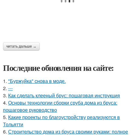
читать дальше →
Последние обновления на сайте:
1.
"Буржуйка" cнова в моде.
2.
---
3.
Как сделать клееный брус: пошаговая инструкция
4.
Основы технологии сборки сруба дома из бруса:
пошаговое руководство
5.
Какие проекты по благоустройству реализуются в
Тольятти
6.
Строительство дома из бруса своими руками: полное