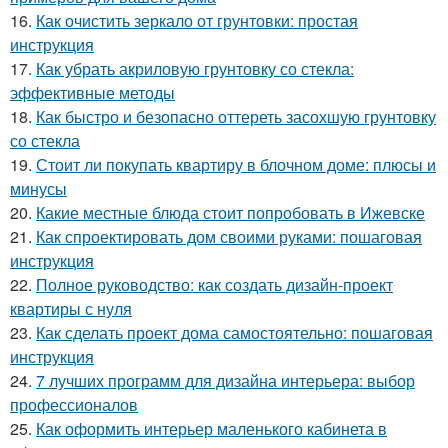
16.
Как очистить зеркало от грунтовки: простая
инструкция
17.
Как убрать акриловую грунтовку со стекла:
эффективные методы
18.
Как быстро и безопасно оттереть засохшую грунтовку
со стекла
19.
Стоит ли покупать квартиру в блочном доме: плюсы и
минусы
20.
Какие местные блюда стоит попробовать в Ижевске
21.
Как спроектировать дом своими руками: пошаговая
инструкция
22.
Полное руководство: как создать дизайн-проект
квартиры с нуля
23.
Как сделать проект дома самостоятельно: пошаговая
инструкция
24.
7 лучших программ для дизайна интерьера: выбор
профессионалов
25.
Как оформить интерьер маленького кабинета в