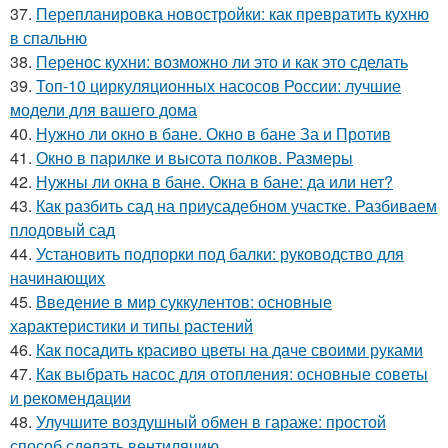
37.
Перепланировка новостройки: как превратить кухню
в спальню
38.
Перенос кухни: возможно ли это и как это сделать
39.
Топ-10 циркуляционных насосов России: лучшие
модели для вашего дома
40.
Нужно ли окно в бане. Окно в бане За и Против
41.
Окно в парилке и высота полков. Размеры
42.
Нужны ли окна в бане. Окна в бане: да или нет?
43.
Как разбить сад на приусадебном участке. Разбиваем
плодовый сад
44.
Установить подпорки под балки: руководство для
начинающих
45.
Введение в мир суккулентов: основные
характеристики и типы растений
46.
Как посадить красиво цветы на даче своими руками
47.
Как выбрать насос для отопления: основные советы
и рекомендации
48.
Улучшите воздушный обмен в гараже: простой
способ сделать вентиляцию