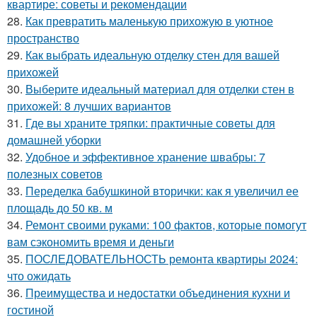
квартире: советы и рекомендации
28.
Как превратить маленькую прихожую в уютное
пространство
29.
Как выбрать идеальную отделку стен для вашей
прихожей
30.
Выберите идеальный материал для отделки стен в
прихожей: 8 лучших вариантов
31.
Где вы храните тряпки: практичные советы для
домашней уборки
32.
Удобное и эффективное хранение швабры: 7
полезных советов
33.
Переделка бабушкиной вторички: как я увеличил ее
площадь до 50 кв. м
34.
Ремонт своими руками: 100 фактов, которые помогут
вам сэкономить время и деньги
35.
ПОСЛЕДОВАТЕЛЬНОСТЬ ремонта квартиры 2024:
что ожидать
36.
Преимущества и недостатки объединения кухни и
гостиной