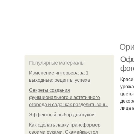
Ори
Офо
Популярные материалы
фот
Изменение интерьера за 1
Краси
выходные: рецепты успеха
урожа
Секреты создания
цветы
функционального и эстетичного
декор
огорода и сада: как разделить зоны
лица 
Эффектный выбор для кухни.
Как сделать лавку трансформер
своими руками. Скамейка-стол