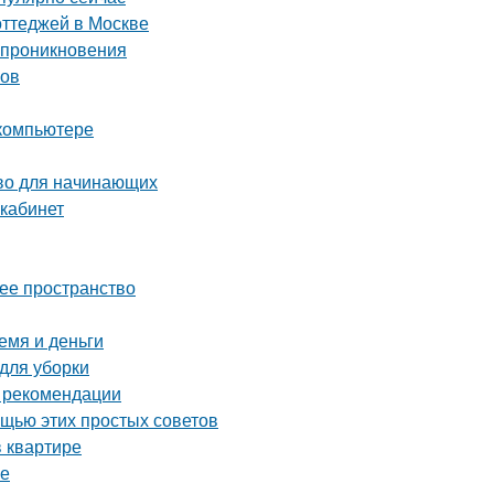
оттеджей в Москве
о проникновения
ков
 компьютере
тво для начинающих
 кабинет
чее пространство
емя и деньги
 для уборки
и рекомендации
ощью этих простых советов
 квартире
ре