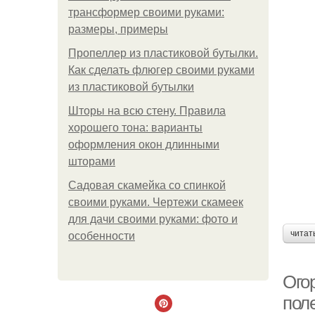
трансформер своими руками:
размеры, примеры
Пропеллер из пластиковой бутылки.
Как сделать флюгер своими руками
из пластиковой бутылки
Шторы на всю стену. Правила
хорошего тона: варианты
оформления окон длинными
шторами
Садовая скамейка со спинкой
своими руками. Чертежи скамеек
для дачи своими руками: фото и
читат
особенности
Ого
пол