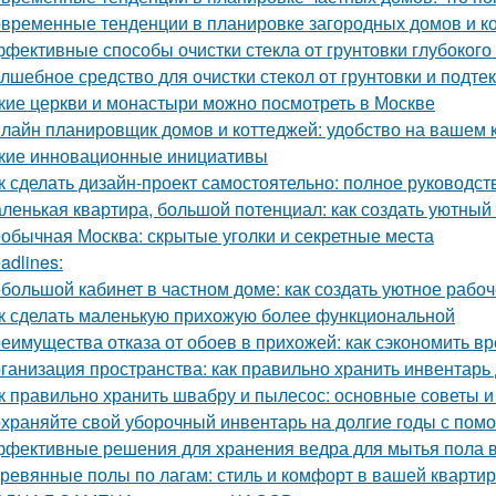
временные тенденции в планировке загородных домов и к
фективные способы очистки стекла от грунтовки глубоког
лшебное средство для очистки стекол от грунтовки и подте
кие церкви и монастыри можно посмотреть в Москве
лайн планировщик домов и коттеджей: удобство на вашем
кие инновационные инициативы
к сделать дизайн-проект самостоятельно: полное руководс
ленькая квартира, большой потенциал: как создать уютный
обычная Москва: скрытые уголки и секретные места
adlines:
большой кабинет в частном доме: как создать уютное рабо
к сделать маленькую прихожую более функциональной
еимущества отказа от обоев в прихожей: как сэкономить вр
ганизация пространства: как правильно хранить инвентарь
к правильно хранить швабру и пылесос: основные советы 
храняйте свой уборочный инвентарь на долгие годы с пом
фективные решения для хранения ведра для мытья пола в
ревянные полы по лагам: стиль и комфорт в вашей кварти