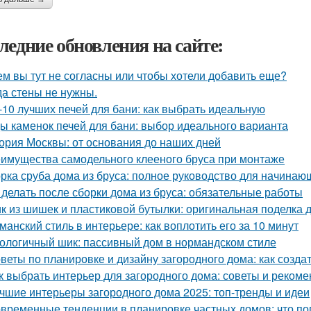
ледние обновления на сайте:
ем вы тут не согласны или чтобы хотели добавить еще?
да стены не нужны.
-10 лучших печей для бани: как выбрать идеальную
ы каменок печей для бани: выбор идеального варианта
ория Москвы: от основания до наших дней
имущества самодельного клееного бруса при монтаже
рка сруба дома из бруса: полное руководство для начинаю
 делать после сборки дома из бруса: обязательные работы
к из шишек и пластиковой бутылки: оригинальная поделка 
манский стиль в интерьере: как воплотить его за 10 минут
ологичный шик: пассивный дом в нормандском стиле
веты по планировке и дизайну загородного дома: как созд
к выбрать интерьер для загородного дома: советы и реком
чшие интерьеры загородного дома 2025: топ-тренды и идеи
временные тенденции в планировке частных домов: что по