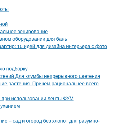
тоты
иной
мальное зонирование
ивном оборудовании для бань
артир: 10 идей для дизайна интерьера с фото
вую подборку
стений Для клумбы непрерывного цветения
тние растения. Причем рациональнее всего
к при использовании ленты ФУМ
буханием
е – сад и огород без хлопот для разумно-