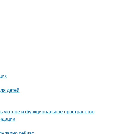
щих
для детей
ать уютное и функциональное пространство
ендации
пулярно сейчас