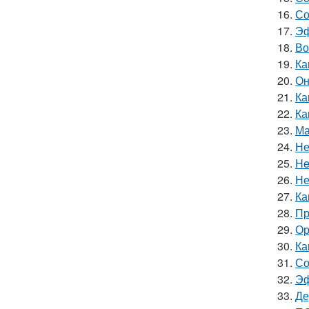
16.
Со
17.
Эф
18.
Во
19.
Ка
20.
Он
21.
Ка
22.
Ка
23.
Ма
24.
Не
25.
He
26.
Не
27.
Ка
28.
Пр
29.
Ор
30.
Ка
31.
Со
32.
Эф
33.
Де