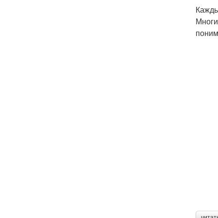
Кажды
Многи
поним
читат