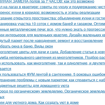
ЛНАЯ ЗАМЕНА полов за 7 ЧАСОВ: как это возможно
л на лагах в квартире: советы по уходу и поддержанию чис
ренос кухни в коридор: возможность и этапы реализации
здание открытого пространства: объединение кухни и гост
анировка участка 10 соток с домом баней и гаражом. Опти
нные металлические печи: все, что нужно знать о прогресс
еи интерьеров для маленьких квартир. Дизайн маленьких кв
дутый паркет после наводнения: ремонт и восстановление
брать окна в баню. Виды окон
оголетние цветы для дачи и сада. Добавление статьи в но
умба непрерывного цветения из многолетников. Подбор ра
 использовать, как многолетние, так и однолетние, и двуле
вается
к пользоваться ФУМ лентой в сантехнике. 5 роковых ошибо
транение проблемы с новым паркетом: как справиться с на
джетные рецепты для домашнего уюта
ород по органическому земледелию. Органическое земледели
вых
еи для уютного дома. Как создать уют в доме