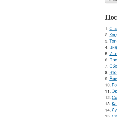
Пос
1.
С ч
2.
Ког
3.
Топ
4.
Вид
5.
Ист
6.
Пре
7.
Сбо
8.
Что
9.
Ёжи
10.
Ро
11.
Эк
12.
Со
13.
Ка
14.
Лу
15.
Со