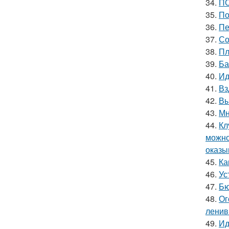
34.
ПО
35.
По
36.
Пе
37.
Со
38.
Пл
39.
Ба
40.
Ид
41.
Вз
42.
Вы
43.
Мн
44.
Кл
можно
оказы
45.
Ка
46.
Ус
47.
Бю
48.
Ог
лени
49.
Ид