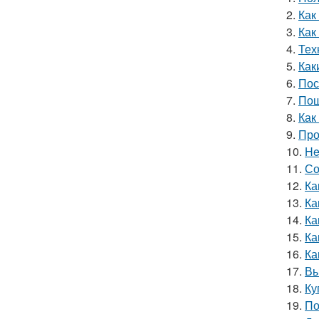
2.
Как
3.
Как
4.
Тех
5.
Как
6.
Пос
7.
Пош
8.
Как
9.
Про
10.
He
11.
Со
12.
Ка
13.
Ка
14.
Ка
15.
Ка
16.
Ка
17.
Вы
18.
Ку
19.
По