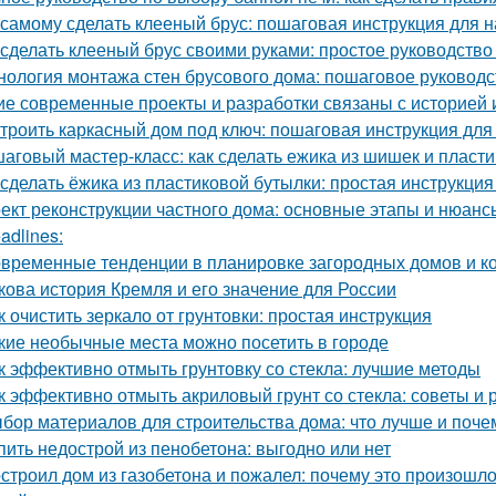
 самому сделать клееный брус: пошаговая инструкция для
 сделать клееный брус своими руками: простое руководств
нология монтажа стен брусового дома: пошаговое руководс
ие современные проекты и разработки связаны с историей 
троить каркасный дом под ключ: пошаговая инструкция дл
аговый мастер-класс: как сделать ежика из шишек и пласт
 сделать ёжика из пластиковой бутылки: простая инструкци
ект реконструкции частного дома: основные этапы и нюанс
adlines:
временные тенденции в планировке загородных домов и к
кова история Кремля и его значение для России
к очистить зеркало от грунтовки: простая инструкция
кие необычные места можно посетить в городе
к эффективно отмыть грунтовку со стекла: лучшие методы
к эффективно отмыть акриловый грунт со стекла: советы и
бор материалов для строительства дома: что лучше и поче
пить недострой из пенобетона: выгодно или нет
строил дом из газобетона и пожалел: почему это произошл