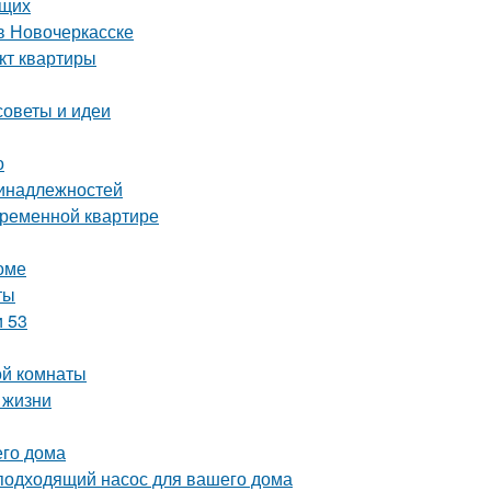
ющих
в Новочеркасске
кт квартиры
советы и идеи
о
ринадлежностей
временной квартире
оме
ты
и 53
ой комнаты
 жизни
его дома
подходящий насос для вашего дома