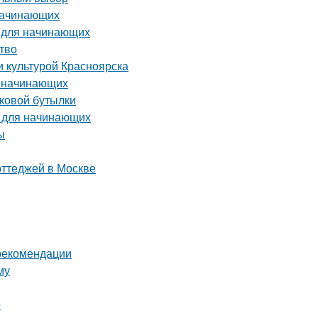
 начинающих
о для начинающих
тво
и культурой Красноярска
я начинающих
иковой бутылки
я для начинающих
ы
оттеджей в Москве
 рекомендации
му
о