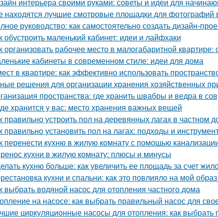
зайн интерьера своими руками: советы и идеи для начина
е находятся лучшие смотровые площадки для фотографий 
лное руководство: как самостоятельно создать дизайн-прое
к обустроить маленький кабинет: идеи и лайфхаки
к организовать рабочее место в малогабаритной квартире: 
ленькие кабинеты в современном стиле: идеи для дома
мест в квартире: как эффективно использовать пространств
ные решения для организации хранения хозяйственных п
ганизация пространства: где хранить швабры и ведра в со
где хранится у вас: место хранения важных вещей
к правильно устроить пол на деревянных лагах в частном д
к правильно установить пол на лагах: подходы и инструмен
к перенести кухню в жилую комнату с помощью канализаци
ренос кухни в жилую комнату: плюсы и минусы
елать кухню больше: как увеличить ее площадь за счет жил
рестановка кухни и спальни: как это повлияло на мой образ
к выбрать водяной насос для отопления частного дома
опление на насосе: как выбрать правильный насос для сво
чшие циркуляционные насосы для отопления: как выбрать 