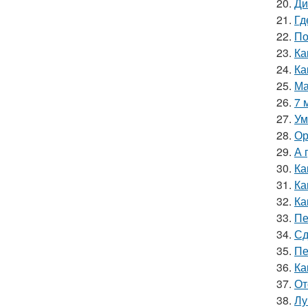
20.
Ди
21.
Гд
22.
По
23.
Ка
24.
Ка
25.
Ма
26.
7 
27.
Ум
28.
Ор
29.
А 
30.
Ка
31.
Ка
32.
Ка
33.
Пе
34.
Сд
35.
Пе
36.
Ка
37.
От
38.
Лу