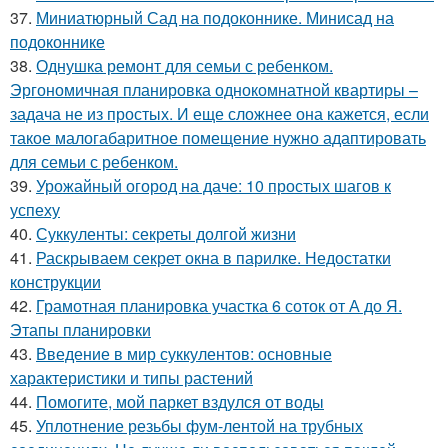
37.
Миниатюрный Сад на подоконнике. Минисад на
подоконнике
38.
Однушка ремонт для семьи с ребенком.
Эргономичная планировка однокомнатной квартиры –
задача не из простых. И еще сложнее она кажется, если
такое малогабаритное помещение нужно адаптировать
для семьи с ребенком.
39.
Урожайный огород на даче: 10 простых шагов к
успеху
40.
Суккуленты: секреты долгой жизни
41.
Раскрываем секрет окна в парилке. Недостатки
конструкции
42.
Грамотная планировка участка 6 соток от А до Я.
Этапы планировки
43.
Введение в мир суккулентов: основные
характеристики и типы растений
44.
Помогите, мой паркет вздулся от воды
45.
Уплотнение резьбы фум-лентой на трубных